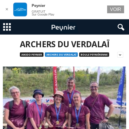
Peynier
✕
VOIR
GRATUIT
Sur Google Play
ARCHERS DU VERDALAÏ
AIKIDO PEYNIER
ARCHERS DU VERDALAÏ
BOULE PEYNIÉRENNE