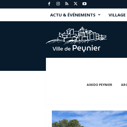
ACTU & ÉVÉNEMENTS
VILLAGE
P
e
y
n
i
e
r
.
f
r
AIKIDO PEYNIER
ARC