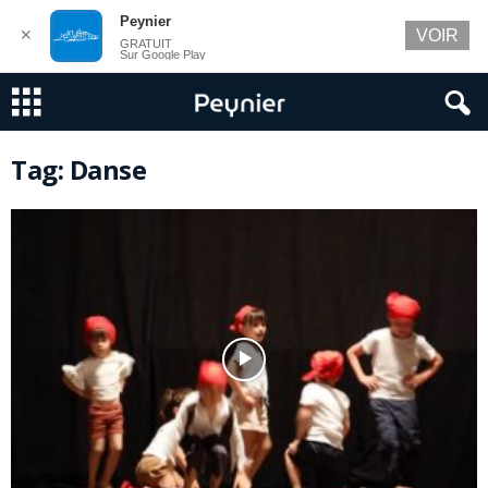
Peynier
✕
VOIR
GRATUIT
Sur Google Play
Tag: Danse