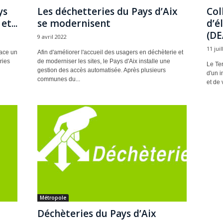
ys
Les déchetteries du Pays d’Aix
Col
et...
se modernisent
d’é
(DE
9 avril 2022
11 jui
lace un
Afin d'améliorer l'accueil des usagers en déchèterie et
ries
de moderniser les sites, le Pays d'Aix installe une
Le Ter
gestion des accès automatisée. Après plusieurs
d'un i
communes du...
et de 
Métropole
Déchèteries du Pays d’Aix