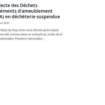
lecte des Déchets
léments d’ameublement
A) en déchèterie suspendue
llet 2020
ritoire du Pays d'Aix vous informe qu'en raison
ncendie survenu dans un entrepôt du centre de tri
valorisation Provence Valorisation...