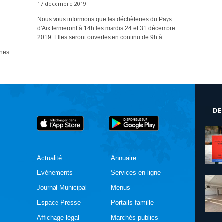
17 décembre 2019
Nous vous informons que les déchèteries du Pays
d'Aix fermeront à 14h les mardis 24 et 31 décembre
2019. Elles seront ouvertes en continu de 9h à...
ines
DE
Actualité
Annuaire
Evénements
Services en ligne
Journal Municipal
Menus
Espace Presse
Portails famille
Affichage légal
Marchés publics