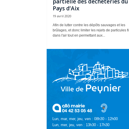
partielle des déchèteries du
Pays d’Aix
19 avril 2020
Afin de lutter contre les dépôts sauvages et les
brûlages, et donc limiter les rejets de particules f
dans l'air tout en permettant aux...
Lun, mar, mer, jeu, ven : 08h30 - 12h00
Lun, mer, jeu, ven : 13h30 - 17h30