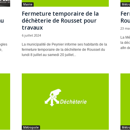
Mairie
Métr
Fermeture temporaire de la
Fer
au
déchèterie de Rousset pour
Rou
travaux
23 ma
6 juillet 2024
La Mé
la déc
ègles
La municipalité de Peynier informe ses habitants de la
afin d
e,
fermeture temporaire de la déchèterie de Rousset du
lundi 8 juillet au samedi 20 juillet...
Métropole
Métr