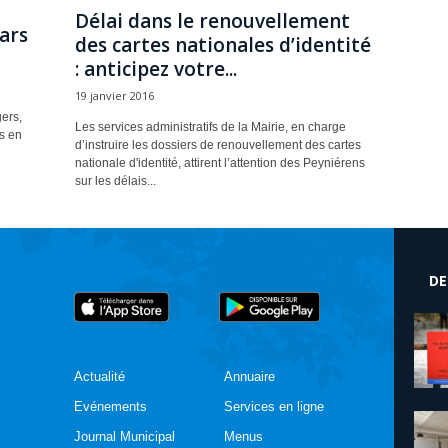
Délai dans le renouvellement
ars
des cartes nationales d’identité
: anticipez votre...
19 janvier 2016
ers,
Les services administratifs de la Mairie, en charge
s en
d’instruire les dossiers de renouvellement des cartes
nationale d'identité, attirent l’attention des Peyniérens
sur les délais...
DE
Actualité
Annuaire
Evénements
Services en ligne
Journal Municipal
Menus