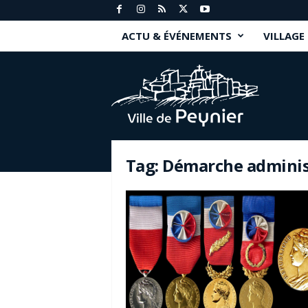
ACTU & ÉVÉNEMENTS
VILLAGE
P
e
y
n
i
e
r
Tag: Démarche adminis
.
f
r