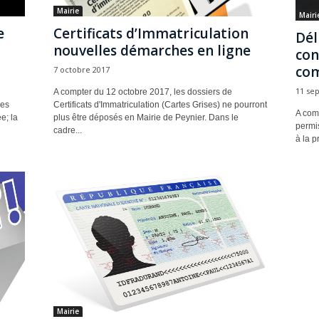
Mairie
Mairi
e
Certificats d’Immatriculation
Dél
nouvelles démarches en ligne
con
com
7 octobre 2017
11 se
A compter du 12 octobre 2017, les dossiers de
les
Certificats d'Immatriculation (Cartes Grises) ne pourront
A com
e; la
plus être déposés en Mairie de Peynier. Dans le
permis
cadre...
à la p
Mairie