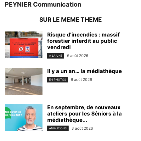
PEYNIER Communication
SUR LE MEME THEME
Risque d’incendies : massif
forestier interdit au public
vendredi
6 août 2026
A LA UNE
Il y a un an… la médiathèque
6 août 2026
EN PHOTOS
En septembre, de nouveaux
ateliers pour les Séniors à la
médiathèque...
3 août 2026
ANIMATIONS