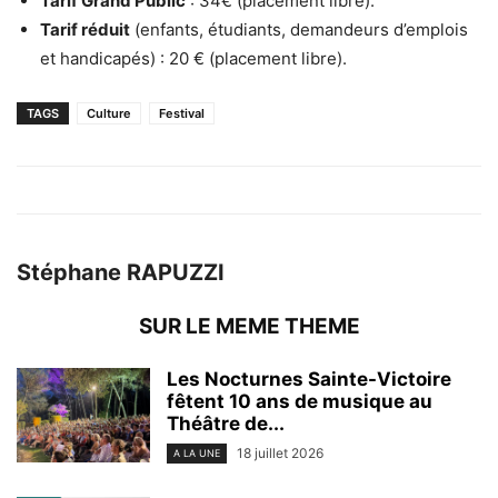
Tarif Grand Public
: 34€ (placement libre).
Tarif réduit
(enfants, étudiants, demandeurs d’emplois
et handicapés) : 20 € (placement libre).
TAGS
Culture
Festival
Stéphane RAPUZZI
SUR LE MEME THEME
Les Nocturnes Sainte-Victoire
fêtent 10 ans de musique au
Théâtre de...
18 juillet 2026
A LA UNE