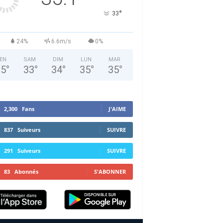
°
33
24%
6.6m/s
0%
EN
SAM
DIM
LUN
MAR
35
°
33
°
34
°
35
°
35
°
2,300
Fans
J'AIME
837
Suiveurs
SUIVRE
291
Suiveurs
SUIVRE
83
Abonnés
S'ABONNER