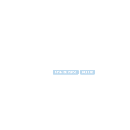
PEYNIER INFOS
PRESSE
Visite électr
Par
PEYNIER Communication
-
18 décembre 2011