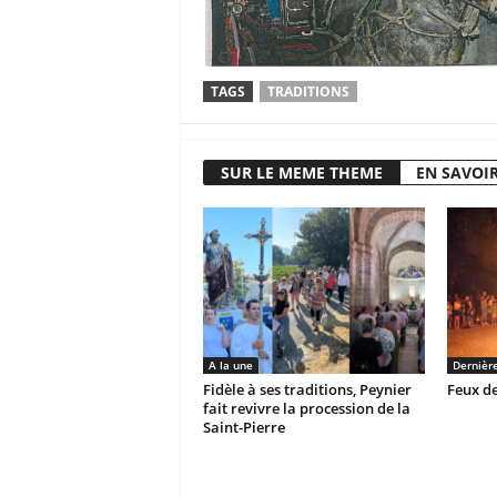
TAGS
TRADITIONS
SUR LE MEME THEME
EN SAVOIR
A la une
Dernièr
Fidèle à ses traditions, Peynier
Feux de
fait revivre la procession de la
Saint-Pierre