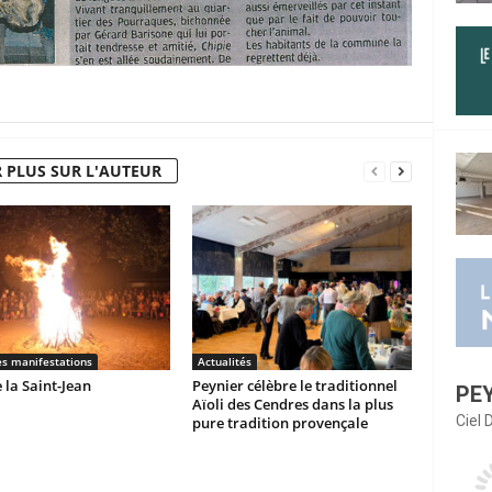
 PLUS SUR L'AUTEUR
es manifestations
Actualités
 la Saint-Jean
Peynier célèbre le traditionnel
PE
Aïoli des Cendres dans la plus
Ciel
pure tradition provençale