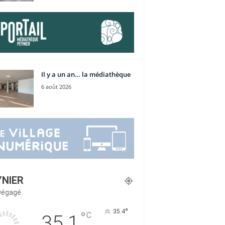
Il y a un an… la médiathèque
6 août 2026
YNIER
 Dégagé
°
35.4
°
C
35.1