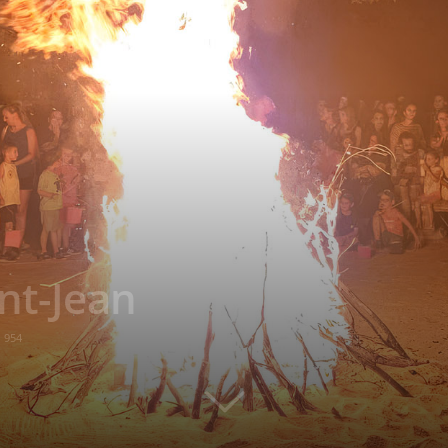
int-Jean
954