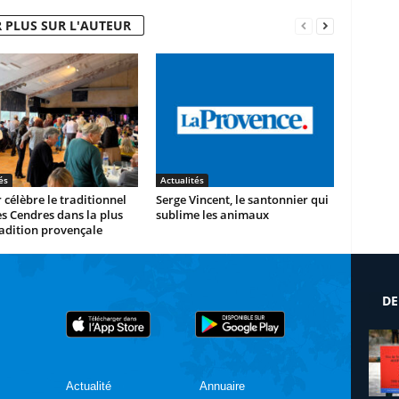
 PLUS SUR L'AUTEUR
és
Actualités
 célèbre le traditionnel
Serge Vincent, le santonnier qui
es Cendres dans la plus
sublime les animaux
adition provençale
DE
Actualité
Annuaire