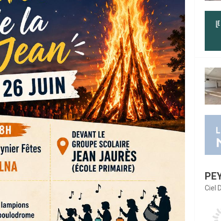
PE
Ciel