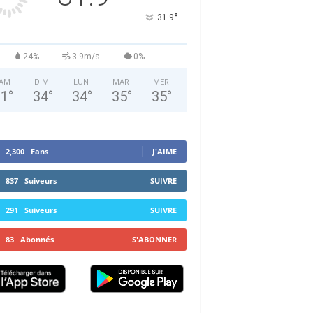
°
31.9
24%
3.9m/s
0%
AM
DIM
LUN
MAR
MER
31
°
34
°
34
°
35
°
35
°
2,300
Fans
J'AIME
837
Suiveurs
SUIVRE
291
Suiveurs
SUIVRE
83
Abonnés
S'ABONNER