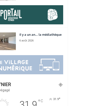
Il y a un an… la médiathèque
6 août 2026
YNIER
 Dégagé
°
31.9
°
C
31.9