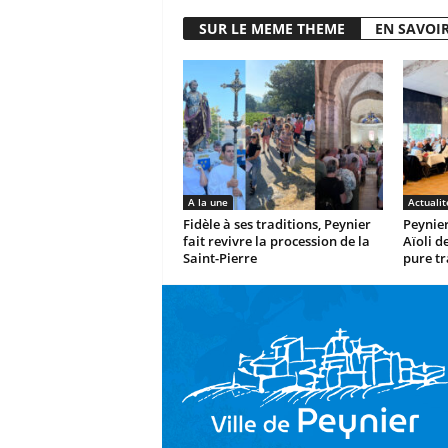
SUR LE MEME THEME
EN SAVOIR
A la une
Actualit
Fidèle à ses traditions, Peynier
Peynier
fait revivre la procession de la
Aïoli d
Saint-Pierre
pure tr