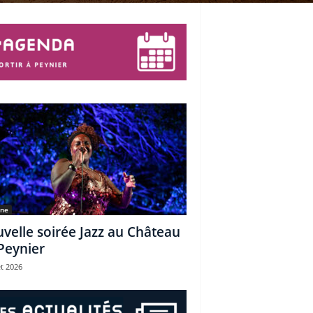
une
velle soirée Jazz au Château
Peynier
et 2026