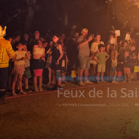
AGENDA
DERNIÈRES MANIFESTATIONS
Feux de la Sa
Par
PEYNIER Communication
-
23 juin 2026