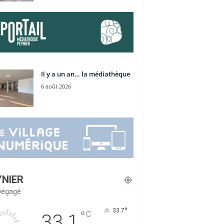
Il y a un an… la médiathèque
6 août 2026
YNIER
 Dégagé
°
33.7
°
C
33.1