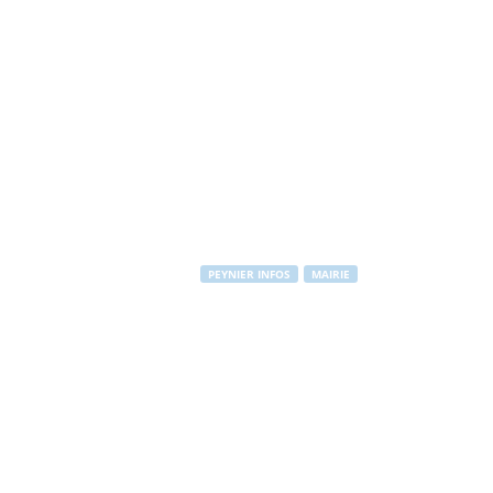
PEYNIER INFOS
MAIRIE
Emploi saison
Par
PEYNIER Communication
-
21 mars 2012