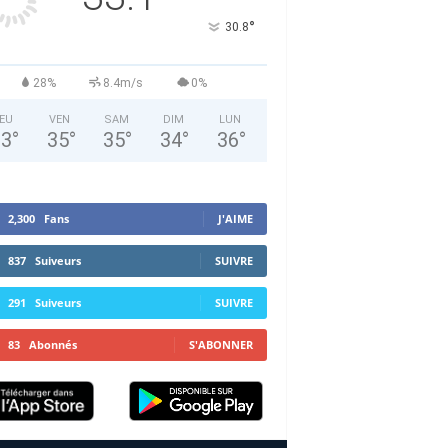
°
30.8
28%
8.4m/s
0%
EU
VEN
SAM
DIM
LUN
33
°
35
°
35
°
34
°
36
°
2,300
Fans
J'AIME
837
Suiveurs
SUIVRE
291
Suiveurs
SUIVRE
83
Abonnés
S'ABONNER