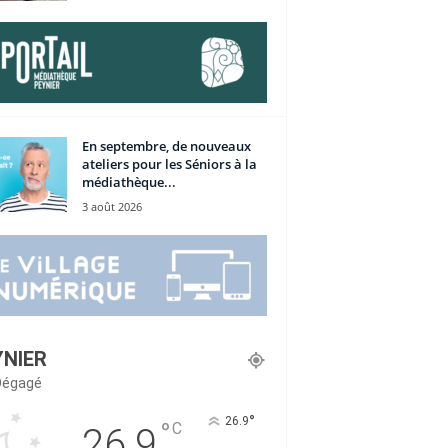
En septembre, de nouveaux
ateliers pour les Séniors à la
médiathèque...
3 août 2026
YNIER
 Dégagé
°
26.9
°
C
26.9