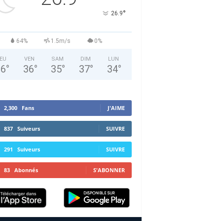
°
26.9
64%
1.5m/s
0%
EU
VEN
SAM
DIM
LUN
36
°
36
°
35
°
37
°
34
°
2,300
Fans
J'AIME
837
Suiveurs
SUIVRE
291
Suiveurs
SUIVRE
83
Abonnés
S'ABONNER