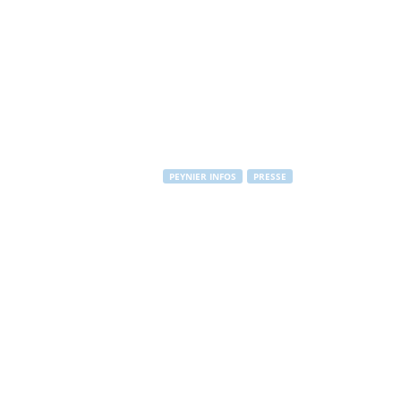
PEYNIER INFOS
PRESSE
Terre de Rosé
Provence
Par
PEYNIER Communication
-
15 octobre 2012