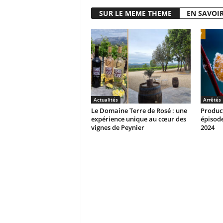
SUR LE MEME THEME
EN SAVOIR
Actualités
Arrêtés
Le Domaine Terre de Rosé : une
Product
expérience unique au cœur des
épisode
vignes de Peynier
2024