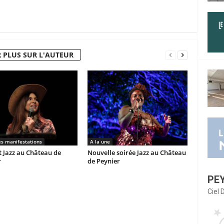
 PLUS SUR L'AUTEUR
es manifestations
A la une
 Jazz au Château de
Nouvelle soirée Jazz au Château
r
de Peynier
PE
Ciel