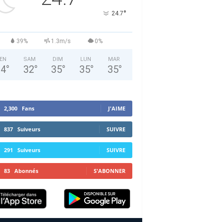
°
24.7
39%
1.3m/s
0%
EN
SAM
DIM
LUN
MAR
34
°
32
°
35
°
35
°
35
°
2,300
Fans
J'AIME
837
Suiveurs
SUIVRE
291
Suiveurs
SUIVRE
83
Abonnés
S'ABONNER