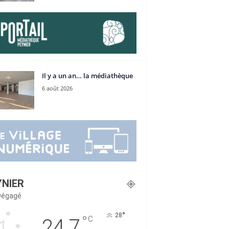
Il y a un an… la médiathèque
6 août 2026
YNIER
 Dégagé
°
28
°
C
24.7