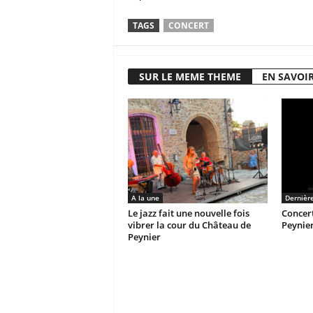
TAGS
CONCERT
SUR LE MEME THEME
EN SAVOIR
A la une
Dernièr
Le jazz fait une nouvelle fois
Concert
vibrer la cour du Château de
Peynie
Peynier