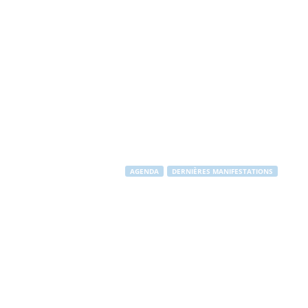
AGENDA
DERNIÈRES MANIFESTATIONS
Chants de No
Par
Stéphane RAPUZZI
-
7 décembre 2012
1