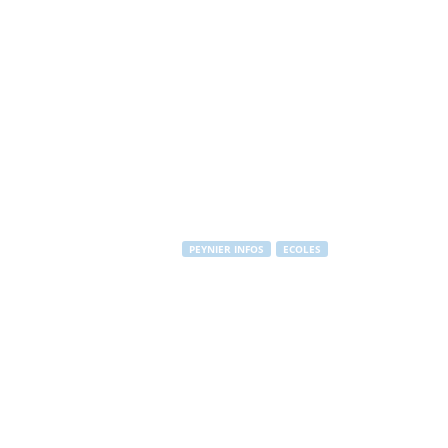
PEYNIER INFOS
ECOLES
Inscriptions 
Par
PEYNIER Communication
-
12 décembre 2012