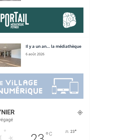
Il y a un an… la médiathèque
6 août 2026
YNIER
 Dégagé
°
23
°
C
23