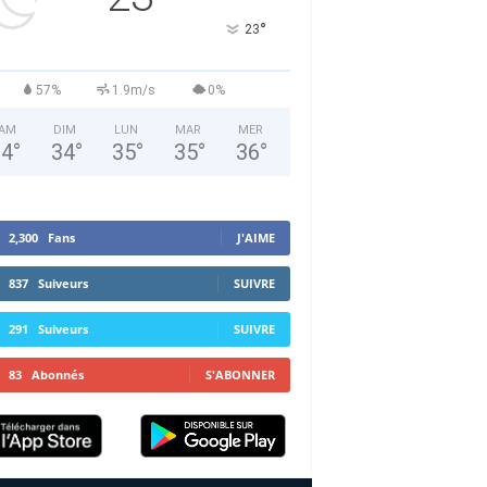
°
23
57%
1.9m/s
0%
AM
DIM
LUN
MAR
MER
34
°
34
°
35
°
35
°
36
°
2,300
Fans
J'AIME
837
Suiveurs
SUIVRE
291
Suiveurs
SUIVRE
83
Abonnés
S'ABONNER