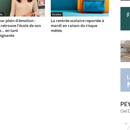
és
Ecoles
ur plein d’émotion :
La rentrée scolaire reportée à
etrouve l’école de son
mardi en raison du risque
e… en tant
météo
eignante
PE
Ciel