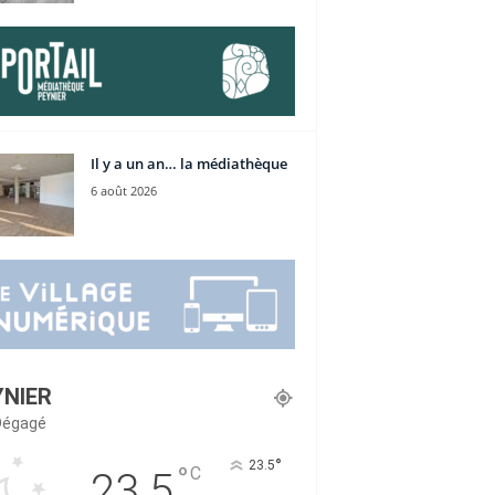
Il y a un an… la médiathèque
6 août 2026
YNIER
 Dégagé
°
23.5
°
C
23.5