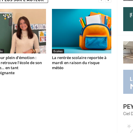
és
Ecoles
ur plein d’émotion :
La rentrée scolaire reportée à
etrouve l’école de son
mardi en raison du risque
e… en tant
météo
eignante
PE
Ciel