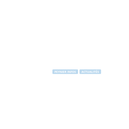
PEYNIER INFOS
ACTUALITÉS
C'est la rentr
Par
Stéphane RAPUZZI
-
1 septembre 2013