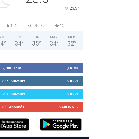
°
23.5
54%
1.9m/s
0%
AM
DIM
LUN
MAR
MER
34
°
34
°
35
°
34
°
32
°
2,300
Fans
J'AIME
837
Suiveurs
SUIVRE
291
Suiveurs
SUIVRE
83
Abonnés
S'ABONNER