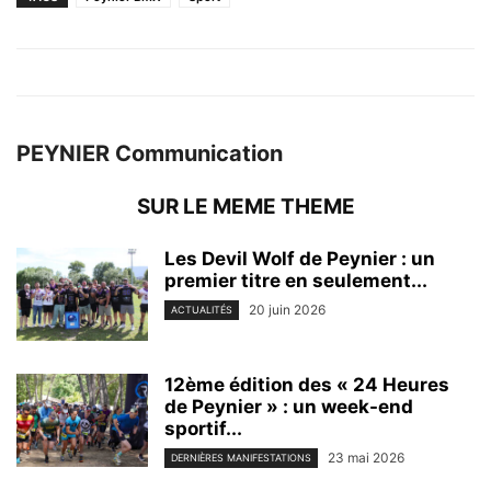
PEYNIER Communication
SUR LE MEME THEME
Les Devil Wolf de Peynier : un
premier titre en seulement...
20 juin 2026
ACTUALITÉS
12ème édition des « 24 Heures
de Peynier » : un week-end
sportif...
23 mai 2026
DERNIÈRES MANIFESTATIONS