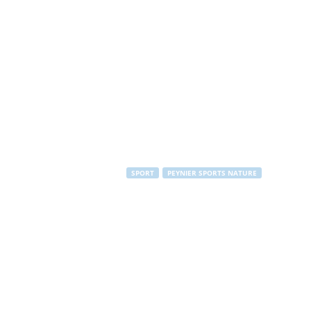
SPORT
PEYNIER SPORTS NATURE
24 heures 201
Par
PEYNIER Communication
-
12 novembre 2013