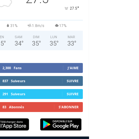
°
27.5
31%
1.8m/s
17%
EN
SAM
DIM
LUN
MAR
35
°
34
°
35
°
35
°
33
°
2,300
Fans
J'AIME
837
Suiveurs
SUIVRE
291
Suiveurs
SUIVRE
83
Abonnés
S'ABONNER