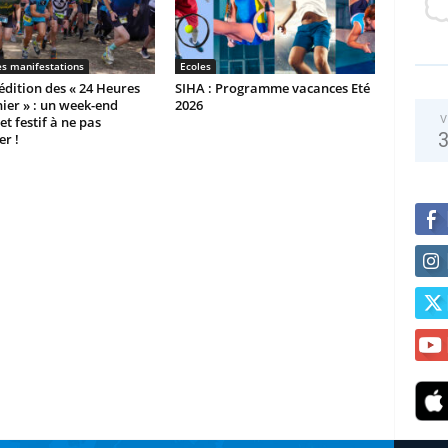
es manifestations
Ecoles
dition des « 24 Heures
SIHA : Programme vacances Eté
ier » : un week-end
2026
et festif à ne pas
V
r !