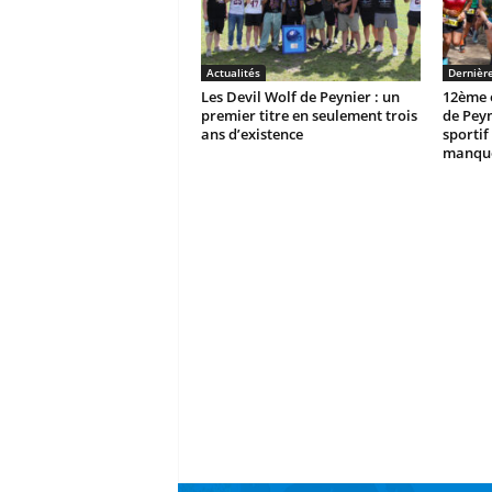
Actualités
Dernièr
Les Devil Wolf de Peynier : un
12ème é
premier titre en seulement trois
de Peyn
ans d’existence
sportif 
manque