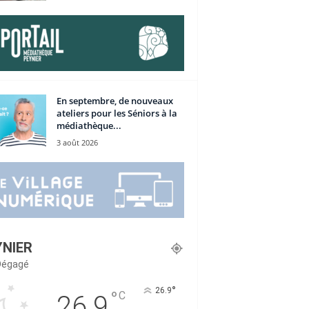
En septembre, de nouveaux
ateliers pour les Séniors à la
médiathèque...
3 août 2026
YNIER
 Dégagé
°
26.9
°
C
26.9