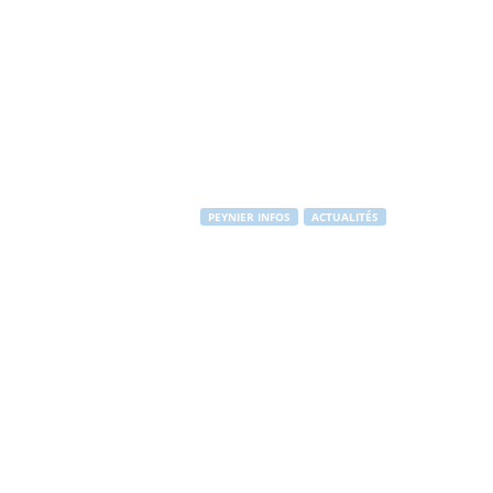
PEYNIER INFOS
ACTUALITÉS
Inauguration 
Jaurès
Par
Stéphane RAPUZZI
-
10 décembre 2013