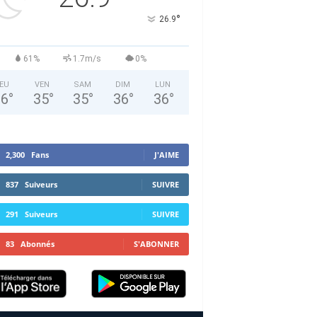
°
26.9
61%
1.7m/s
0%
EU
VEN
SAM
DIM
LUN
36
°
35
°
35
°
36
°
36
°
2,300
Fans
J'AIME
837
Suiveurs
SUIVRE
291
Suiveurs
SUIVRE
83
Abonnés
S'ABONNER