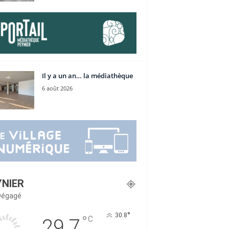
Il y a un an… la médiathèque
6 août 2026
YNIER
 Dégagé
°
30.8
°
C
29.7