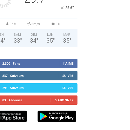
°
28.6
35%
3m/s
0%
EN
SAM
DIM
LUN
MAR
34
°
33
°
34
°
35
°
35
°
2,300
Fans
J'AIME
837
Suiveurs
SUIVRE
291
Suiveurs
SUIVRE
83
Abonnés
S'ABONNER