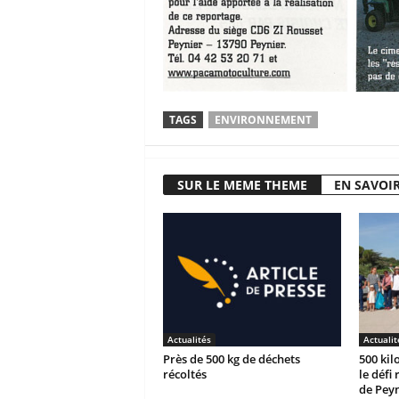
TAGS
ENVIRONNEMENT
SUR LE MEME THEME
EN SAVOIR
Actualités
Actualit
Près de 500 kg de déchets
500 kil
récoltés
le défi
de Peyn