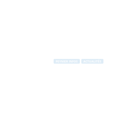
PEYNIER INFOS
ACTUALITÉS
Peynier à la 
quad
Par
Stéphane RAPUZZI
-
24 avril 2014
1841