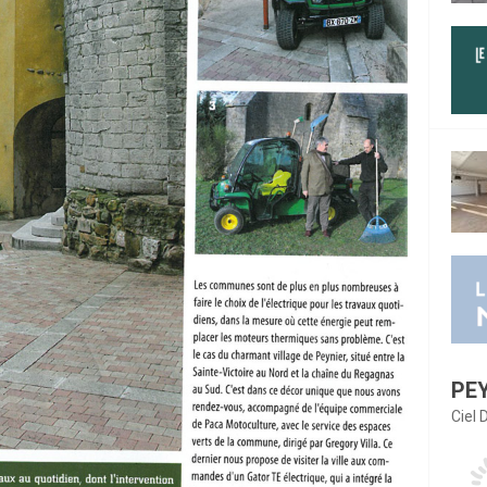
PE
Ciel