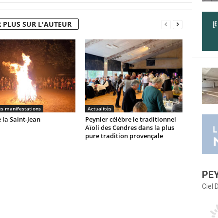
 PLUS SUR L'AUTEUR
es manifestations
Actualités
 la Saint-Jean
Peynier célèbre le traditionnel
Aïoli des Cendres dans la plus
pure tradition provençale
PE
Ciel