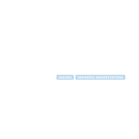
AGENDA
DERNIÈRES MANIFESTATIONS
Feux de la Sai
Par
Stéphane RAPUZZI
-
24 juin 2014
1951