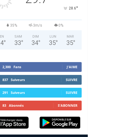
°
28.6
35%
3m/s
0%
EN
SAM
DIM
LUN
MAR
34
°
33
°
34
°
35
°
35
°
2,300
Fans
J'AIME
837
Suiveurs
SUIVRE
291
Suiveurs
SUIVRE
83
Abonnés
S'ABONNER