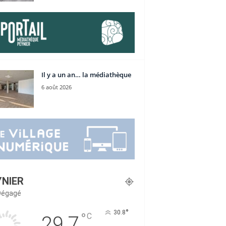
Il y a un an… la médiathèque
6 août 2026
YNIER
 Dégagé
°
30.8
°
C
29.7