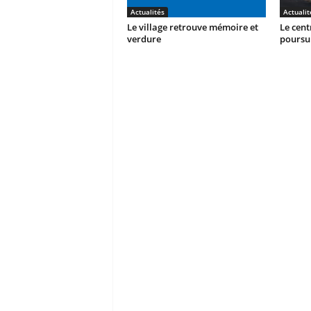
Actualités
Actualit
Le village retrouve mémoire et
Le cent
verdure
poursu