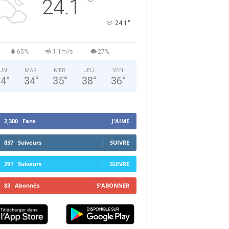
°
24.1
°
24.1
65%
1.1m/s
27%
UN
MAR
MER
JEU
VEN
34
°
34
°
35
°
38
°
36
°
2,300
Fans
J'AIME
837
Suiveurs
SUIVRE
291
Suiveurs
SUIVRE
83
Abonnés
S'ABONNER