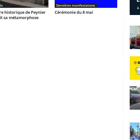
és
Dernières manifestations
re historique de Peynier
Cérémonie du 8 mai
it sa métamorphose