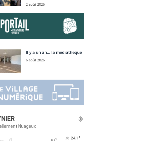
2 août 2026
Il y a un an… la médiathèque
6 août 2026
YNIER
iellement Nuageux
°
24.1
C