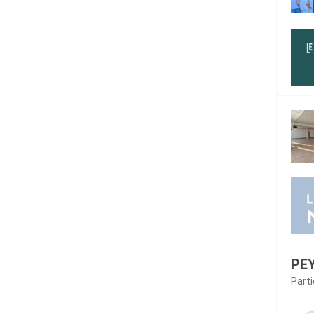
PE
Part