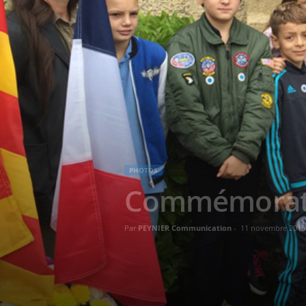
PHOTOS
Commémorati
Par
PEYNIER Communication
-
11 novembre 2015