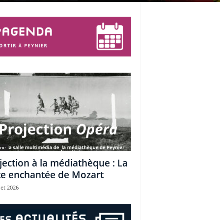
une
jection à la médiathèque : La
te enchantée de Mozart
let 2026