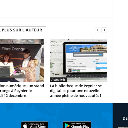
 PLUS SUR L'AUTEUR
Actualités
ion numérique : un stand
La bibliothèque de Peynier se
range à Peynier le
digitalise pour une nouvelle
di 12 décembre
année pleine de nouveautés !
DE