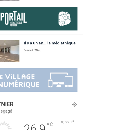
Il y a un an… la médiathèque
6 août 2026
YNIER
 Dégagé
°
29.1
°
C
26.9