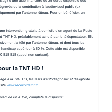
 s’agit d’une aide financière de 25 euros disponible dès
grevés de la contribution à l’audiovisuel public (ex-
niquement par l’antenne râteau. Pour en bénéficier, un
une intervention gratuite à domicile d’un agent de La Poste
nt TNT HD, préalablement acheté par le téléspectateur. Elle
ivement la télé par l’antenne râteau, et dont tous les
handicap supérieur à 80 %. Cette aide est disponible
0 818 818 (appel non surtaxé).
 pour la TNT HD !
ge à la TNT HD, les tests d’autodiagnostic et d’éligibilité
 site
www.recevoirlatnt.fr
.
redi de 8h à 19h, complète le dispositif :