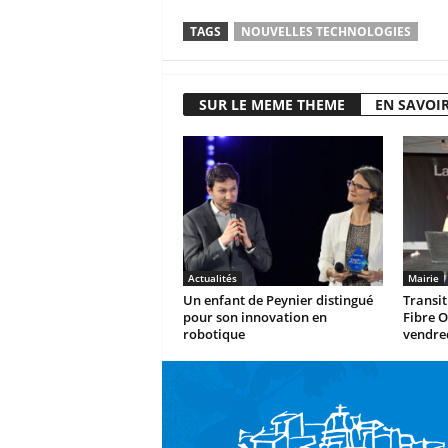
TAGS
NOUVELLES TECHNOLOGIES
SUR LE MEME THEME
EN SAVOIR
Actualités
Mairie
Un enfant de Peynier distingué
Transit
pour son innovation en
Fibre O
robotique
vendre