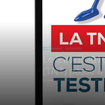
PEYNIER INFOS
ACTUALITÉS
Le 5 avril 201
(TNT) passe à
Par
Stéphane RAPUZZI
-
2 février 2016
2402