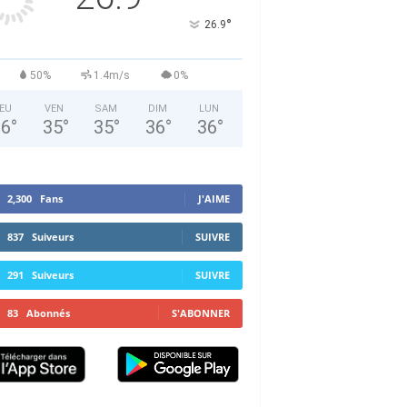
°
26.9
50%
1.4m/s
0%
EU
VEN
SAM
DIM
LUN
36
°
35
°
35
°
36
°
36
°
2,300
Fans
J'AIME
837
Suiveurs
SUIVRE
291
Suiveurs
SUIVRE
83
Abonnés
S'ABONNER