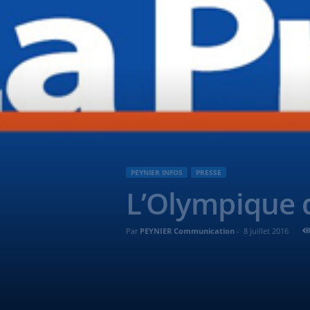
PEYNIER INFOS
PRESSE
L’Olympique 
Par
PEYNIER Communication
-
8 juillet 2016