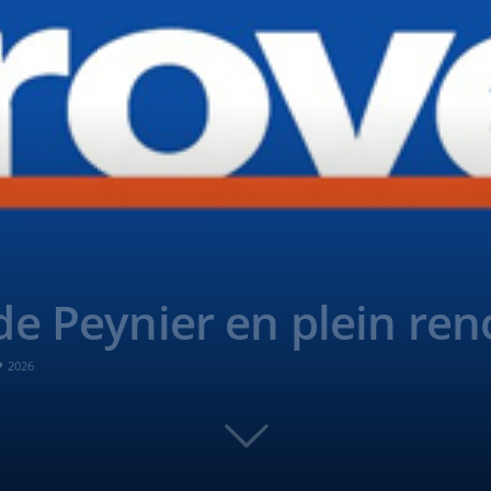
de Peynier en plein re
2026