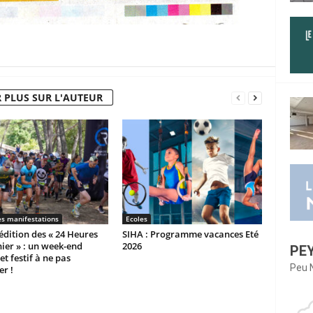
 PLUS SUR L'AUTEUR
es manifestations
Ecoles
dition des « 24 Heures
SIHA : Programme vacances Eté
ier » : un week-end
2026
PE
et festif à ne pas
Peu 
r !