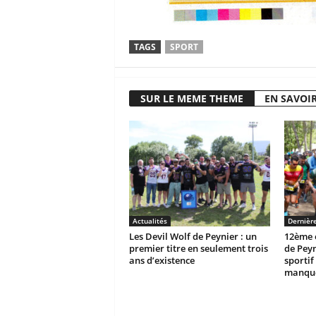
TAGS
SPORT
SUR LE MEME THEME
EN SAVOIR
Actualités
Dernièr
Les Devil Wolf de Peynier : un
12ème é
premier titre en seulement trois
de Peyn
ans d’existence
sportif 
manque