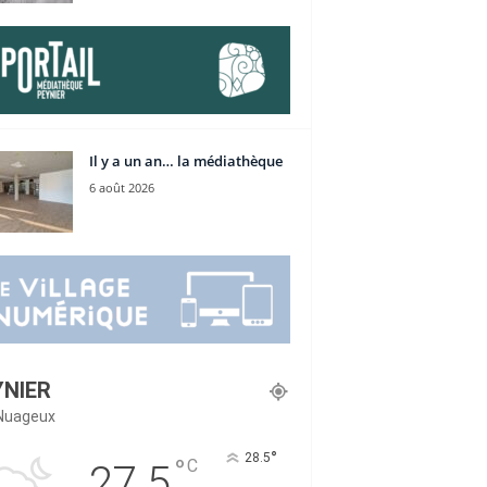
Il y a un an… la médiathèque
6 août 2026
YNIER
Nuageux
°
28.5
°
C
27.5