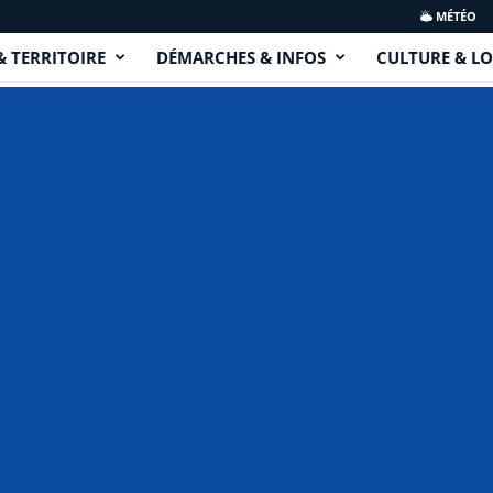
MÉTÉO
& TERRITOIRE
DÉMARCHES & INFOS
CULTURE & LO