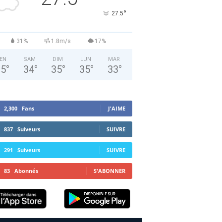
°
27.5
31%
1.8m/s
17%
EN
SAM
DIM
LUN
MAR
35
°
34
°
35
°
35
°
33
°
2,300
Fans
J'AIME
837
Suiveurs
SUIVRE
291
Suiveurs
SUIVRE
83
Abonnés
S'ABONNER