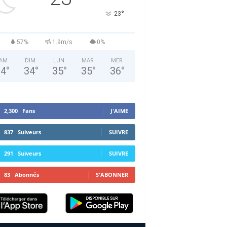
°
23
57%
1.9m/s
0%
AM
DIM
LUN
MAR
MER
34
°
34
°
35
°
35
°
36
°
2,300
Fans
J'AIME
837
Suiveurs
SUIVRE
291
Suiveurs
SUIVRE
83
Abonnés
S'ABONNER