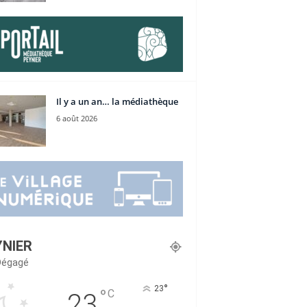
Il y a un an… la médiathèque
6 août 2026
YNIER
 Dégagé
°
23
°
C
23