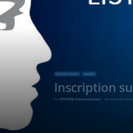
PEYNIER INFOS
MAIRIE
Inscription su
Par
PEYNIER Communication
-
24 novembre 2016