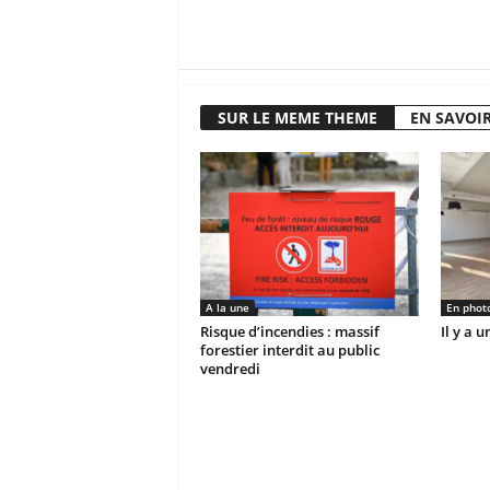
SUR LE MEME THEME
EN SAVOIR
A la une
En phot
Risque d’incendies : massif
Il y a 
forestier interdit au public
vendredi