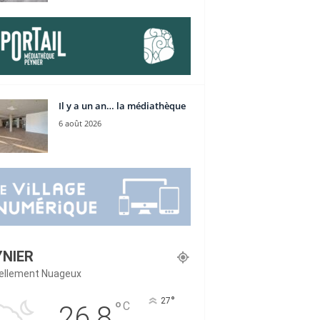
Il y a un an… la médiathèque
6 août 2026
YNIER
iellement Nuageux
°
27
°
C
26.8