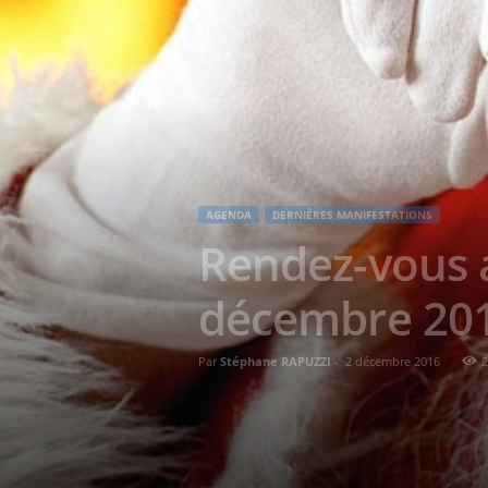
AGENDA
DERNIÈRES MANIFESTATIONS
Rendez-vous a
décembre 20
Par
Stéphane RAPUZZI
-
2 décembre 2016
2