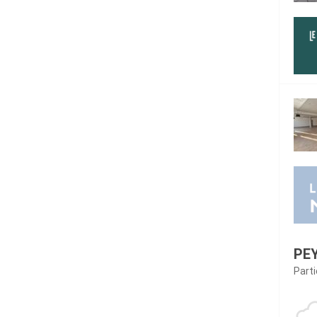
PE
Part