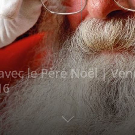
vec le Père Noël | Ven
16
133