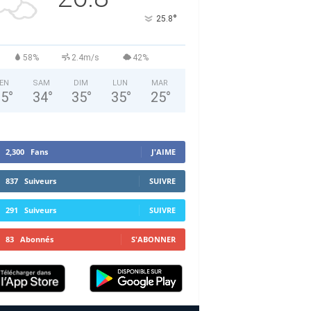
°
25.8
58%
2.4m/s
42%
EN
SAM
DIM
LUN
MAR
35
°
34
°
35
°
35
°
25
°
2,300
Fans
J'AIME
837
Suiveurs
SUIVRE
291
Suiveurs
SUIVRE
83
Abonnés
S'ABONNER