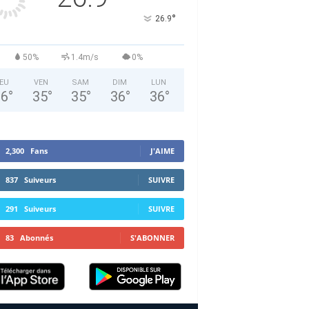
°
26.9
50%
1.4m/s
0%
EU
VEN
SAM
DIM
LUN
36
°
35
°
35
°
36
°
36
°
2,300
Fans
J'AIME
837
Suiveurs
SUIVRE
291
Suiveurs
SUIVRE
83
Abonnés
S'ABONNER