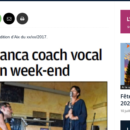
dition d’Aix du xx/xx/2017.
A la 
Fêt
202
10 juil