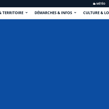
MÉTÉO
& TERRITOIRE
DÉMARCHES & INFOS
CULTURE & LO