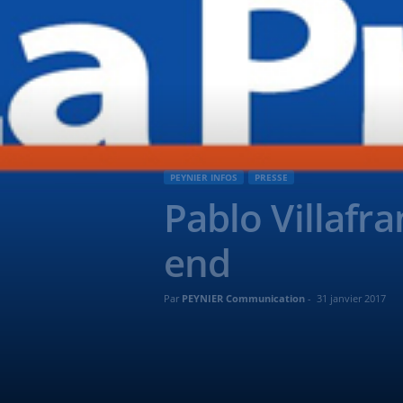
PEYNIER INFOS
PRESSE
Pablo Villafr
end
Par
PEYNIER Communication
-
31 janvier 2017