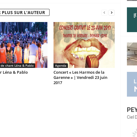
 PLUS SUR L'AUTEUR
r de chant Léna & Pablo
Agenda
er Léna & Pablo
Concert « Les Harmos de la
Garenne » | Vendredi 23 juin
2017
PE
Ciel