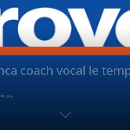
anca coach vocal le tem
2349