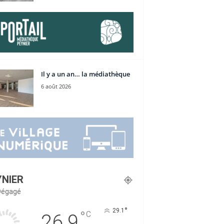
Il y a un an… la médiathèque
6 août 2026
YNIER
 Dégagé
°
29.1
°
C
26.9