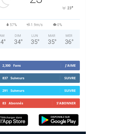
°
23
57%
1.9m/s
0%
AM
DIM
LUN
MAR
MER
34
°
34
°
35
°
35
°
36
°
2,300
Fans
J'AIME
837
Suiveurs
SUIVRE
291
Suiveurs
SUIVRE
83
Abonnés
S'ABONNER