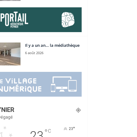
Il y a un an… la médiathèque
6 août 2026
YNIER
 Dégagé
°
23
°
C
23