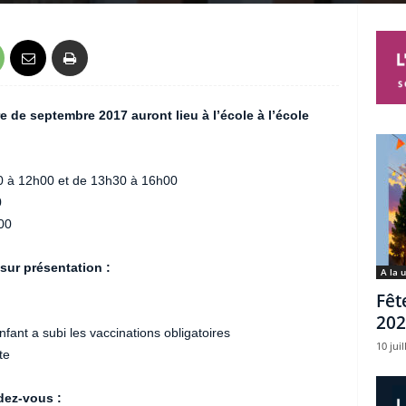
re de septembre 2017 auront lieu à l’école
à l’école
30 à 12h00 et de 13h30 à 16h00
0
00
sur présentation :
A la 
Fêt
202
nfant a subi les vaccinations obligatoires
10 juil
te
dez-vous :