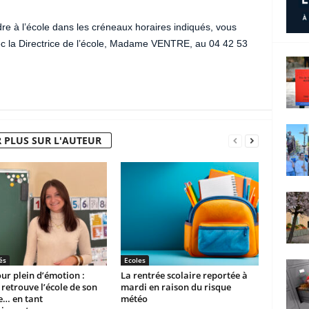
dre à l’école dans les créneaux horaires indiqués, vous
 la Directrice de l’école, Madame VENTRE, au 04 42 53
 PLUS SUR L'AUTEUR
és
Ecoles
ur plein d’émotion :
La rentrée scolaire reportée à
etrouve l’école de son
mardi en raison du risque
e… en tant
météo