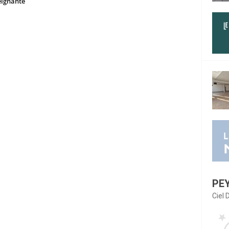
eignante
PE
Ciel