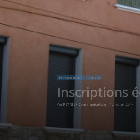
PEYNIER INFOS
ECOLES
Inscriptions 
Par
PEYNIER Communication
-
12 février 2017