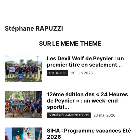
Stéphane RAPUZZI
SUR LE MEME THEME
Les Devil Wolf de Peynier : un
premier titre en seulement...
20 juin 2026
ACTUALITÉS
12ème édition des « 24 Heures
de Peynier » : un week-end
sportif...
23 mai 2026
DERNIÈRES MANIFESTATIONS
SIHA : Programme vacances Eté
2026