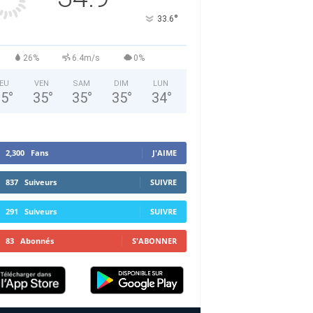
°
33.6
26%
6.4m/s
0%
EU
VEN
SAM
DIM
LUN
35
°
35
°
35
°
35
°
34
°
2,300
Fans
J'AIME
837
Suiveurs
SUIVRE
291
Suiveurs
SUIVRE
83
Abonnés
S'ABONNER