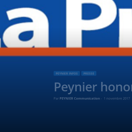
PEYNIER INFOS
PRESSE
Peynier honor
Par
PEYNIER Communication
-
1 novembre 2017