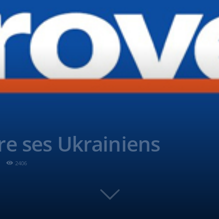
e ses Ukrainiens
2406