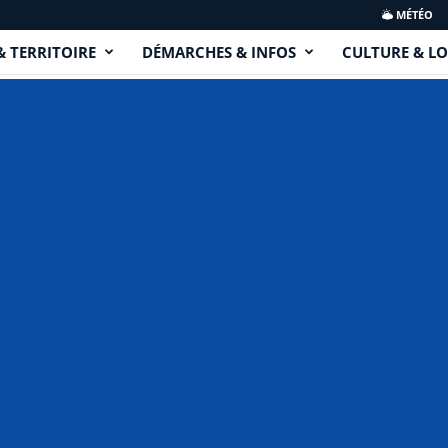
MÉTÉO
& TERRITOIRE
DÉMARCHES & INFOS
CULTURE & LO