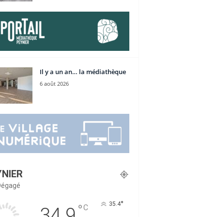
Il y a un an… la médiathèque
6 août 2026
YNIER
 Dégagé
°
35.4
°
C
34.9