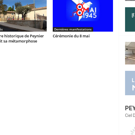
és
Dernières manifestations
re historique de Peynier
Cérémonie du 8 mai
it sa métamorphose
PE
Ciel