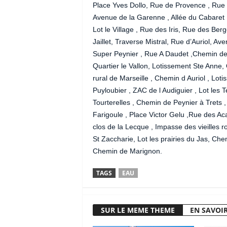
Place Yves Dollo, Rue de Provence , Rue 
Avenue de la Garenne , Allée du Cabaret 
Lot le Village , Rue des Iris, Rue des Berg
Jaillet, Traverse Mistral, Rue d’Auriol, A
Super Peynier , Rue A Daudet ,Chemin de
Quartier le Vallon, Lotissement Ste Anne,
rural de Marseille , Chemin d Auriol , Lot
Puyloubier , ZAC de l Audiguier , Lot les 
Tourterelles , Chemin de Peynier à Trets ,
Farigoule , Place Victor Gelu ,Rue des A
clos de la Lecque , Impasse des vieilles 
St Zaccharie, Lot les prairies du Jas, C
Chemin de Marignon.
TAGS
EAU
SUR LE MEME THEME
EN SAVOIR