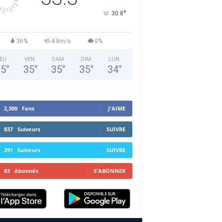
°
30.8
36%
4.8m/s
0%
EU
VEN
SAM
DIM
LUN
35
°
35
°
35
°
35
°
34
°
2,300
Fans
J'AIME
837
Suiveurs
SUIVRE
291
Suiveurs
SUIVRE
83
Abonnés
S'ABONNER