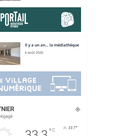
Il y a un an… la médiathèque
6 août 2026
YNIER
 Dégagé
°
33.7
°
C
33.3