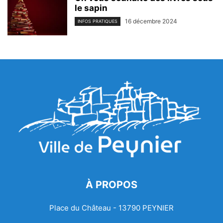
le sapin
16 décembre 2024
INFOS PRATIQUES
À PROPOS
Place du Château - 13790 PEYNIER