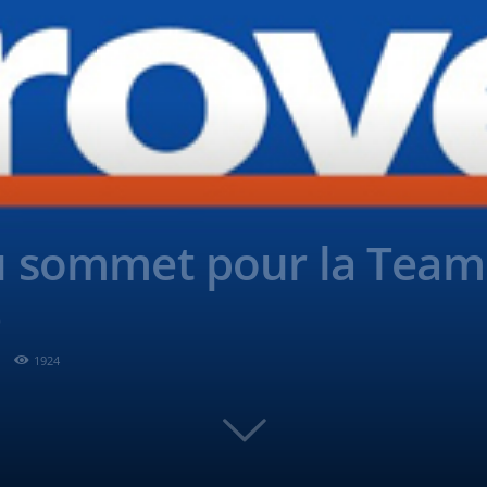
u sommet pour la Team
e
1924