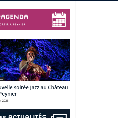
une
velle soirée Jazz au Château
Peynier
et 2026