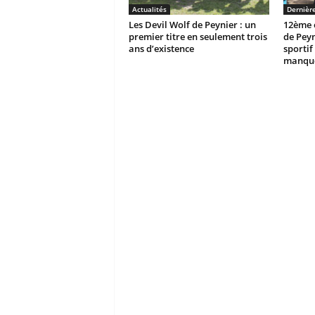
Actualités
Dernièr
Les Devil Wolf de Peynier : un
12ème é
premier titre en seulement trois
de Peyn
ans d’existence
sportif 
manque