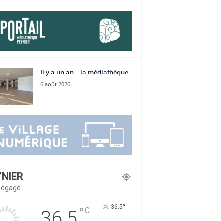
Il y a un an… la médiathèque
6 août 2026
YNIER
 Dégagé
°
36.5
°
C
36.5