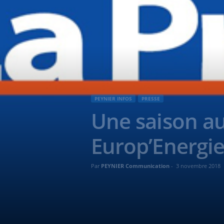
PEYNIER INFOS
PRESSE
Une saison a
Europ’Energi
Par
PEYNIER Communication
-
3 novembre 2018