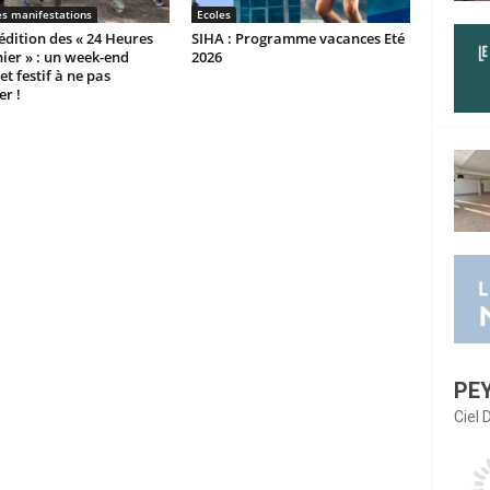
es manifestations
Ecoles
dition des « 24 Heures
SIHA : Programme vacances Eté
ier » : un week-end
2026
et festif à ne pas
r !
PE
Ciel