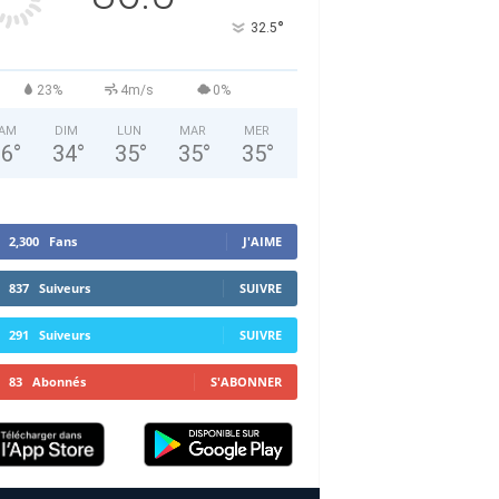
°
32.5
23%
4m/s
0%
AM
DIM
LUN
MAR
MER
36
°
34
°
35
°
35
°
35
°
2,300
Fans
J'AIME
837
Suiveurs
SUIVRE
291
Suiveurs
SUIVRE
83
Abonnés
S'ABONNER