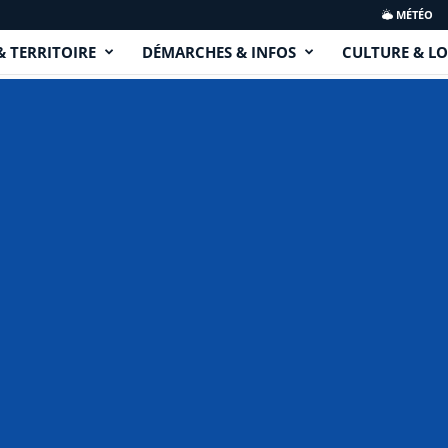
MÉTÉO
& TERRITOIRE
DÉMARCHES & INFOS
CULTURE & LO