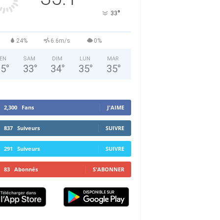
°
33
24%
6.6m/s
0%
EN
SAM
DIM
LUN
MAR
35
°
33
°
34
°
35
°
35
°
2,300
Fans
J'AIME
837
Suiveurs
SUIVRE
291
Suiveurs
SUIVRE
83
Abonnés
S'ABONNER