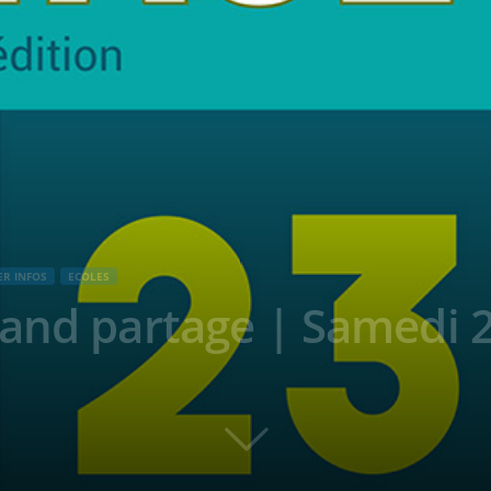
ER INFOS
ECOLES
rand partage | Samedi 