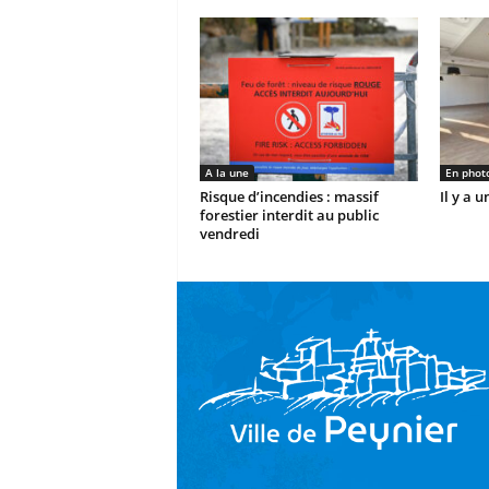
A la une
En phot
Risque d’incendies : massif
Il y a 
forestier interdit au public
vendredi