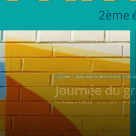
AGENDA
DERNIÈRES MANIFESTATIONS
PEYNI
Journée du g
Par
Stéphane RAPUZZI
-
23 mars 2019
2107