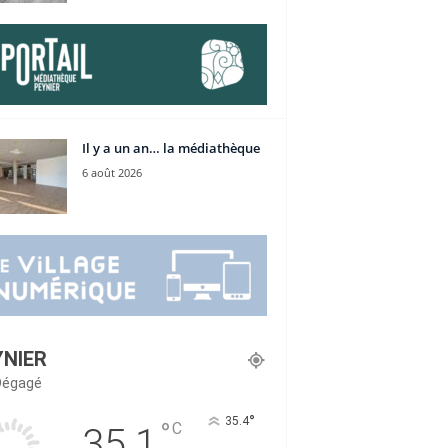
Il y a un an… la médiathèque
6 août 2026
YNIER
 Dégagé
°
35.4
°
C
35.1