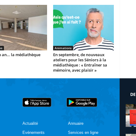
os
Animations
un an… la médiathèque
En septembre, de nouveaux
ateliers pour les Séniors à la
médiathèque : « Entraîner sa
mémoire, avec plaisir »
DE
Actualité
Annuaire
Evénements
Services en ligne