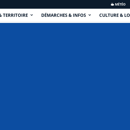
MÉTÉO
& TERRITOIRE
DÉMARCHES & INFOS
CULTURE & LO