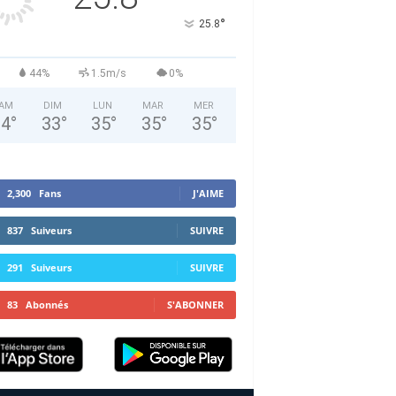
°
25.8
44%
1.5m/s
0%
AM
DIM
LUN
MAR
MER
34
°
33
°
35
°
35
°
35
°
2,300
Fans
J'AIME
837
Suiveurs
SUIVRE
291
Suiveurs
SUIVRE
83
Abonnés
S'ABONNER