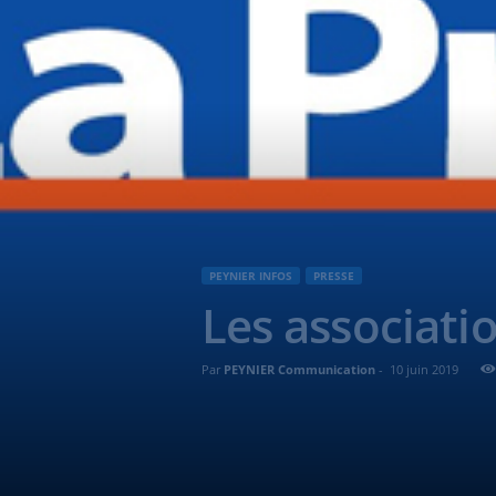
PEYNIER INFOS
PRESSE
Les associati
Par
PEYNIER Communication
-
10 juin 2019