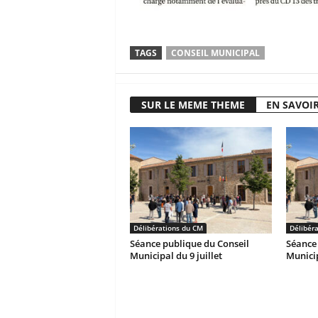
TAGS
CONSEIL MUNICIPAL
SUR LE MEME THEME
EN SAVOIR
Délibérations du CM
Délibér
Séance publique du Conseil
Séance 
Municipal du 9 juillet
Municip