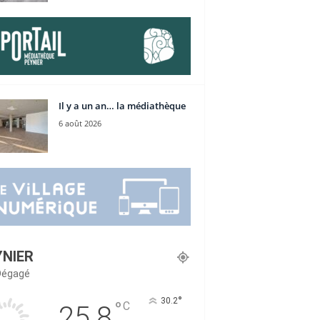
Il y a un an… la médiathèque
6 août 2026
YNIER
 Dégagé
°
30.2
°
C
25.8