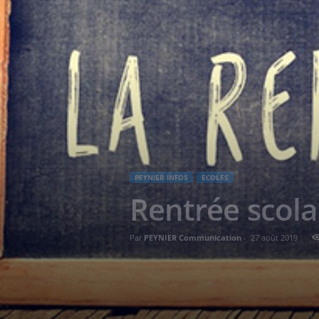
PEYNIER INFOS
ECOLES
Rentrée scolai
Par
PEYNIER Communication
-
27 août 2019