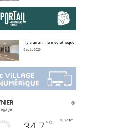
Il y a un an… la médiathèque
6 août 2026
YNIER
 Dégagé
°
34.8
°
C
34.7