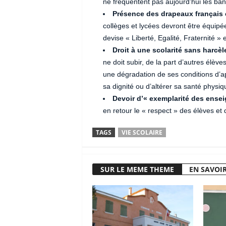
ne fréquentent pas aujourd’hui les ban
Présence des drapeaux français
collèges et lycées devront être équipé
devise « Liberté, Egalité, Fraternité »
Droit à une scolarité sans harcè
ne doit subir, de la part d’autres élèv
une dégradation de ses conditions d’ap
sa dignité ou d’altérer sa santé physiqu
Devoir d’« exemplarité des ense
en retour le « respect » des élèves et de
TAGS
VIE SCOLAIRE
SUR LE MEME THEME
EN SAVOIR