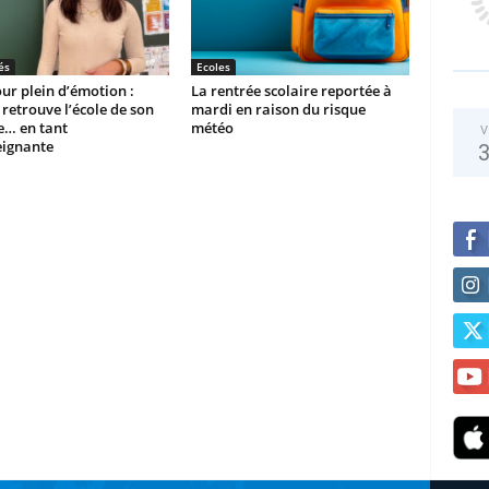
és
Ecoles
ur plein d’émotion :
La rentrée scolaire reportée à
etrouve l’école de son
mardi en raison du risque
e… en tant
météo
V
eignante