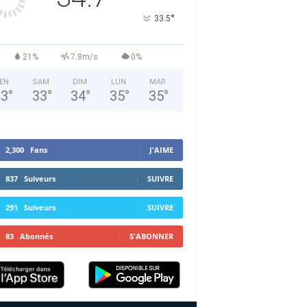
°
33.5
21%
7.8m/s
0%
EN
SAM
DIM
LUN
MAR
33
°
33
°
34
°
35
°
35
°
2,300
Fans
J'AIME
837
Suiveurs
SUIVRE
291
Suiveurs
SUIVRE
83
Abonnés
S'ABONNER