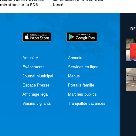
mération sur la RD6
lancé
DE
Actualité
Annuaire
Evénements
Services en ligne
Journal Municipal
Menus
Espace Presse
Portails famille
Affichage légal
Marchés publics
Voisins vigilants
Tranquillité vacances