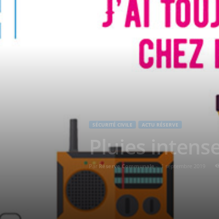
SÉCURITÉ CIVILE
ACTU RÉSERVE
Pluies intens
Par
Réserve Communale
-
1 septembre 2019