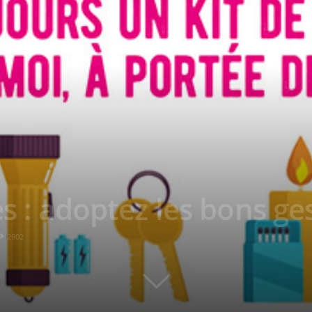
es : adoptez les bons ge
2902