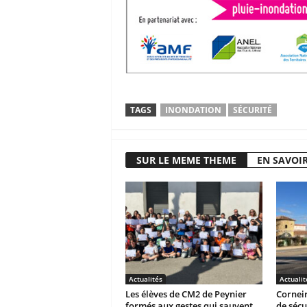
TAGS
INONDATION
SÉCURITÉ
SUR LE MEME THEME
EN SAVOIR
Actualités
Actualit
Les élèves de CM2 de Peynier
Corneir
formés aux gestes qui sauvent
de sécu