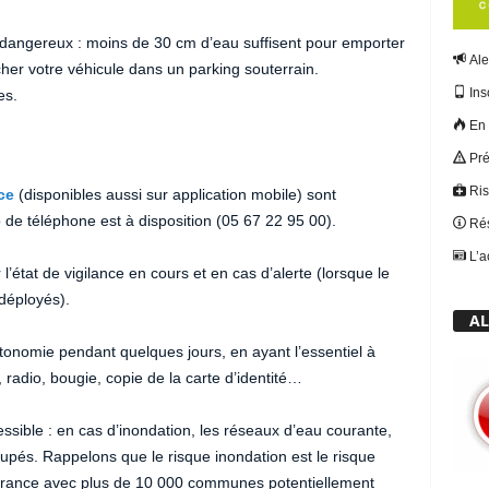
t dangereux : moins de 30 cm d’eau suffisent pour emporter
Ale
cher votre véhicule dans un parking souterrain.
Ins
es.
En 
Pré
Ris
ce
(disponibles aussi sur application mobile) sont
e téléphone est à disposition (05 67 22 95 00).
Rés
L’a
l’état de vigilance en cours et en cas d’alerte (lorsque le
déployés).
AL
tonomie pendant quelques jours, en ayant l’essentiel à
radio, bougie, copie de la carte d’identité…
cessible : en cas d’inondation, les réseaux d’eau courante,
oupés. Rappelons que le risque inondation est le risque
France avec plus de 10 000 communes potentiellement