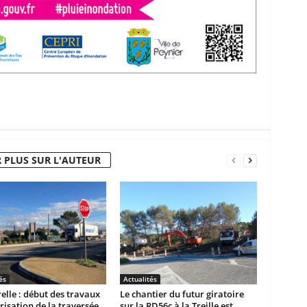
 PLUS SUR L'AUTEUR
és
Actualités
elle : début des travaux
Le chantier du futur giratoire
risation de la traversée
sur la RD56c à la Treille est