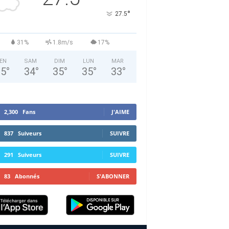
°
27.5
31%
1.8m/s
17%
EN
SAM
DIM
LUN
MAR
35
°
34
°
35
°
35
°
33
°
2,300
Fans
J'AIME
837
Suiveurs
SUIVRE
291
Suiveurs
SUIVRE
83
Abonnés
S'ABONNER