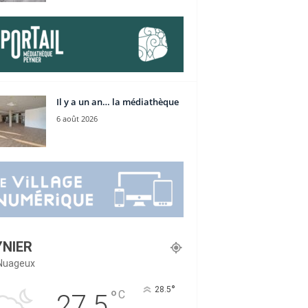
Il y a un an… la médiathèque
6 août 2026
YNIER
Nuageux
°
28.5
°
C
27.5