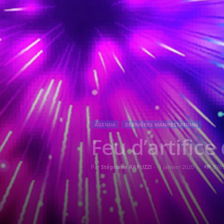
AGENDA
DERNIÈRES MANIFESTATIONS
Feu d’artifice
Par
Stéphane RAPUZZI
-
1 janvier 2020
876