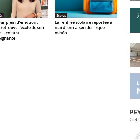
és
Ecoles
ur plein d’émotion :
La rentrée scolaire reportée à
etrouve l’école de son
mardi en raison du risque
e… en tant
météo
eignante
PE
Ciel