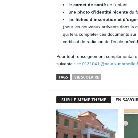
le
carnet de santé
de l’enfant
une
photo d’identité récente
du fu
les
fiches d’inscription et d’urge
(pour les nouveaux arrivants dans la 
qui fera compléter ces documents sur p
certificat de radiation de l’école précé
Pour tout renseignement complémentaire, m
suivante :
ce.0131041l@ac-aix-marseille.f
TAGS
VIE SCOLAIRE
SUR LE MEME THEME
EN SAVOIR