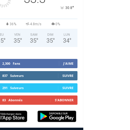
°
30.8
36%
4.8m/s
0%
EU
VEN
SAM
DIM
LUN
35
°
35
°
35
°
35
°
34
°
2,300
Fans
J'AIME
837
Suiveurs
SUIVRE
291
Suiveurs
SUIVRE
83
Abonnés
S'ABONNER