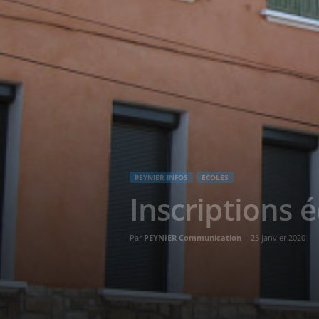
PEYNIER INFOS
ECOLES
Inscriptions 
Par
PEYNIER Communication
-
25 janvier 2020