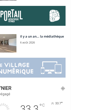
Il y a un an… la médiathèque
6 août 2026
YNIER
 Dégagé
°
33.7
°
C
33.3