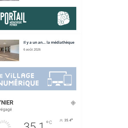
Il y a un an… la médiathèque
6 août 2026
YNIER
 Dégagé
°
35.4
°
C
35.1