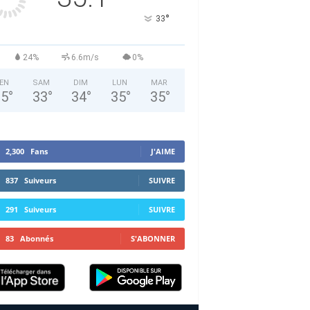
°
33
24%
6.6m/s
0%
EN
SAM
DIM
LUN
MAR
35
°
33
°
34
°
35
°
35
°
2,300
Fans
J'AIME
837
Suiveurs
SUIVRE
291
Suiveurs
SUIVRE
83
Abonnés
S'ABONNER