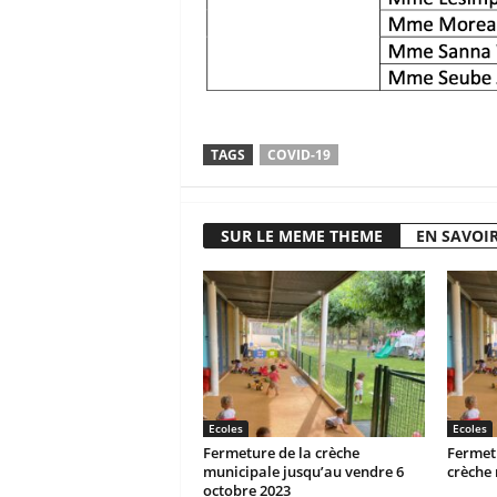
TAGS
COVID-19
SUR LE MEME THEME
EN SAVOIR
Ecoles
Ecoles
Fermeture de la crèche
Fermetu
municipale jusqu’au vendre 6
crèche
octobre 2023