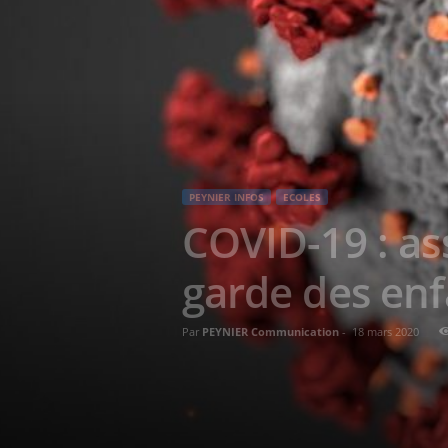
PEYNIER INFOS
ECOLES
COVID-19 : as
garde des enf
Par
PEYNIER Communication
-
18 mars 2020