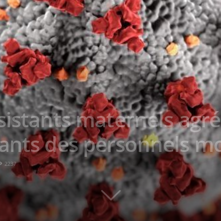
sistants maternels agré
ants des personnels mo
2237