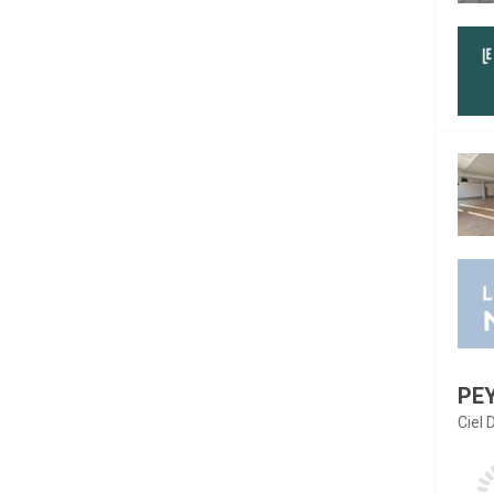
PE
Ciel