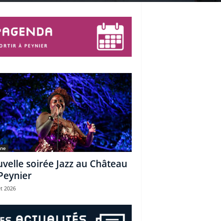
une
velle soirée Jazz au Château
Peynier
et 2026