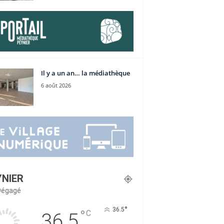
Il y a un an… la médiathèque
6 août 2026
YNIER
 Dégagé
°
36.5
°
C
36.5