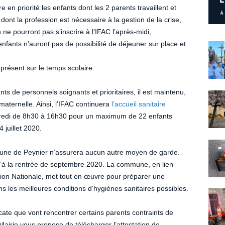
re en priorité les enfants dont les 2 parents travaillent et
t dont la profession est nécessaire à la gestion de la crise,
n ne pourront pas s’inscrire à l’IFAC l’après-midi,
enfants n’auront pas de possibilité de déjeuner sur place et
présent sur le temps scolaire.
nts de personnels soignants et prioritaires, il est maintenu,
maternelle. Ainsi, l’IFAC continuera
l’accueil sanitaire
endredi de 8h30 à 16h30 pour un maximum de 22 enfants
4 juillet 2020.
mune de Peynier n’assurera aucun autre moyen de garde.
’à la rentrée de septembre 2020. La commune, en lien
ation Nationale, met tout en œuvre pour préparer une
s les meilleures conditions d’hygiènes sanitaires possibles.
cate que vont rencontrer certains parents contraints de
 Mairie vous propose de télécharger l’attestation de