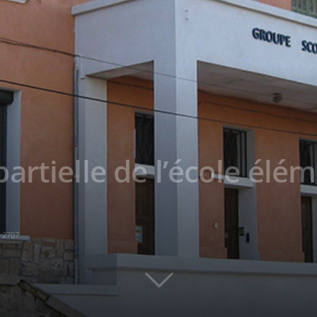
rtielle de l’école élém
2707