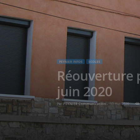
PEYNIER INFOS
ECOLES
Réouverture pa
juin 2020
Par
PEYNIER Communication
-
30 mai 2020