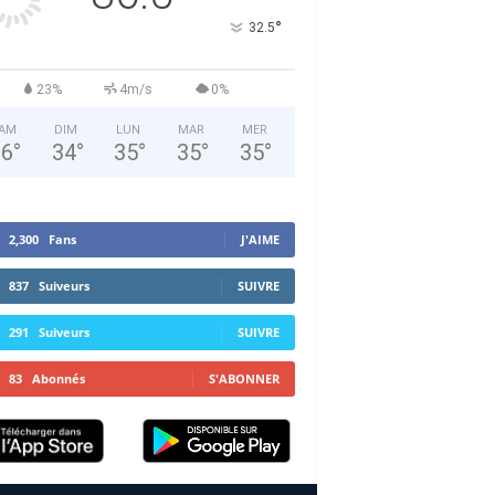
°
32.5
23%
4m/s
0%
AM
DIM
LUN
MAR
MER
36
°
34
°
35
°
35
°
35
°
2,300
Fans
J'AIME
837
Suiveurs
SUIVRE
291
Suiveurs
SUIVRE
83
Abonnés
S'ABONNER