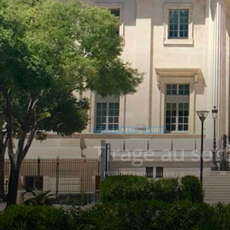
PEYNIER INFOS
MAIRIE
Tirage au sort
Par
PEYNIER Communication
-
6 juin 2020