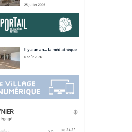
25 juillet 2026
Il y a un an… la médiathèque
6 août 2026
YNIER
 Dégagé
°
34.3