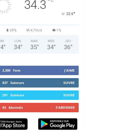
°
C
34.3
°
32.6
39%
4.7m/s
1%
IM
LUN
MAR
MER
JEU
34
°
34
°
35
°
34
°
36
°
2,300
Fans
J'AIME
837
Suiveurs
SUIVRE
291
Suiveurs
SUIVRE
83
Abonnés
S'ABONNER