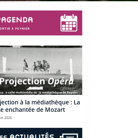
une
jection à la médiathèque : La
te enchantée de Mozart
let 2026