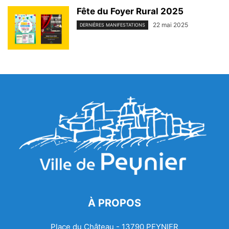
Fête du Foyer Rural 2025
22 mai 2025
DERNIÈRES MANIFESTATIONS
À PROPOS
Place du Château - 13790 PEYNIER