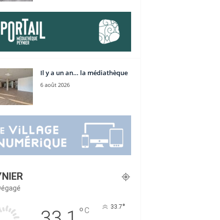
Il y a un an… la médiathèque
6 août 2026
YNIER
 Dégagé
°
33.7
°
C
33.1