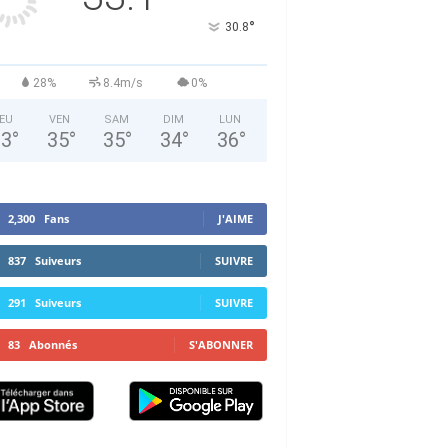
°
30.8
28%
8.4m/s
0%
EU
VEN
SAM
DIM
LUN
33
°
35
°
35
°
34
°
36
°
2,300
Fans
J'AIME
837
Suiveurs
SUIVRE
291
Suiveurs
SUIVRE
83
Abonnés
S'ABONNER