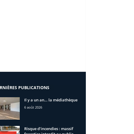
RNIÈRES PUBLICATIONS
Il y a un an… la médiathèque
6 août 2026
Risque d’incendies : massif
forestier interdit au public