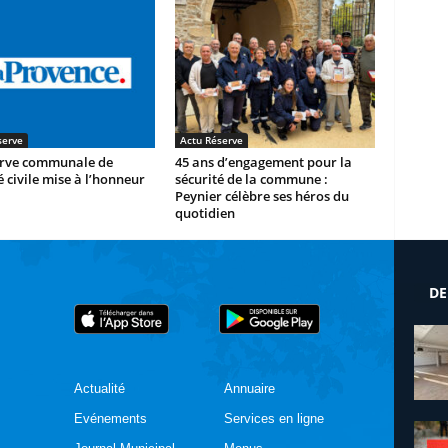
serve
Actu Réserve
erve communale de
45 ans d’engagement pour la
é civile mise à l’honneur
sécurité de la commune :
Peynier célèbre ses héros du
quotidien
DE
Actualité
Annuaire
Evénements
Services en ligne