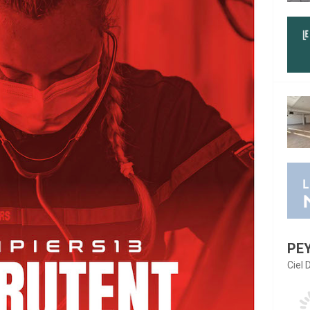
PE
Ciel