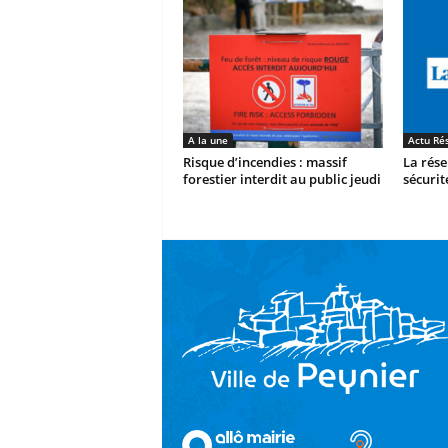
A la une
Actu Ré
Risque d’incendies : massif
La rés
forestier interdit au public jeudi
sécurit