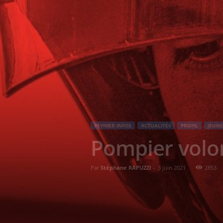
PEYNIER INFOS
ACTUALITÉS
PROFIL
JEUNE
Pompier volont
Par
Stéphane RAPUZZI
-
3 juin 2021
2853