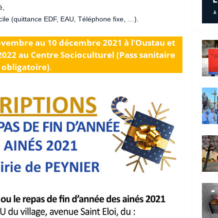
é,
icile (quittance EDF, EAU, Téléphone fixe, …).
novembre au 10 décembre 2021 à l’Oustau et
2022 au Centre Socioculturel (Pass sanitaire
obligatoire)
.