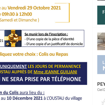
PE
Ciel