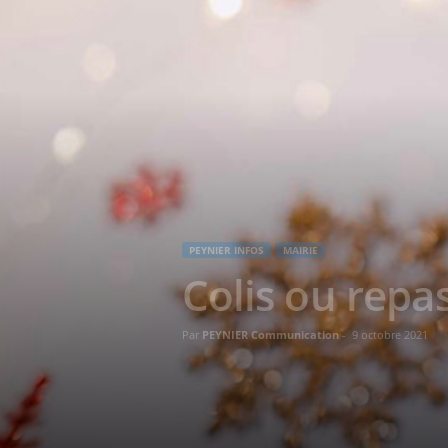
PEYNIER INFOS
MAIRIE
Colis ou repa
Par
PEYNIER Communication
-
9 octobre 2021