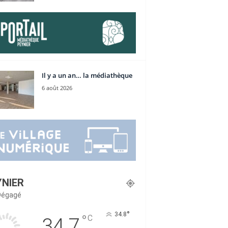
Il y a un an… la médiathèque
6 août 2026
YNIER
 Dégagé
°
34.8
°
C
34.7