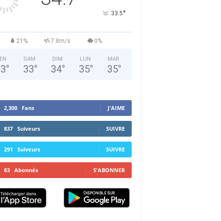
°
33.5
21%
7.8m/s
0%
EN
SAM
DIM
LUN
MAR
33
°
33
°
34
°
35
°
35
°
2,300
Fans
J'AIME
837
Suiveurs
SUIVRE
291
Suiveurs
SUIVRE
83
Abonnés
S'ABONNER