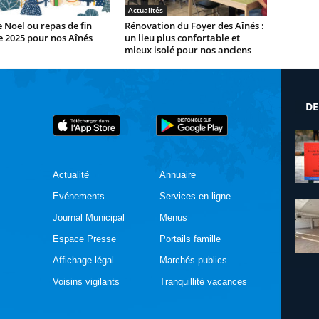
Actualités
e Noël ou repas de fin
Rénovation du Foyer des Aînés :
 2025 pour nos Aînés
un lieu plus confortable et
mieux isolé pour nos anciens
DE
Actualité
Annuaire
Evénements
Services en ligne
Journal Municipal
Menus
Espace Presse
Portails famille
Affichage légal
Marchés publics
Voisins vigilants
Tranquillité vacances