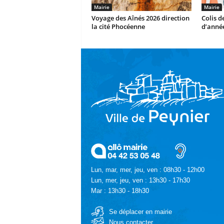
Mairie
Mairie
Voyage des Aînés 2026 direction
Colis d
la cité Phocéenne
d’année
Lun, mar, mer, jeu, ven : 08h30 - 12h00
Lun, mer, jeu, ven : 13h30 - 17h30
Mar : 13h30 - 18h30
Se déplacer en mairie
Nous contacter