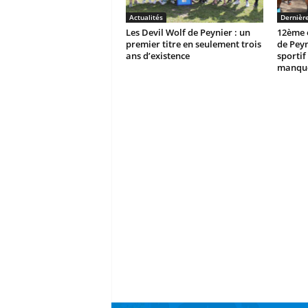
Actualités
Dernièr
Les Devil Wolf de Peynier : un
12ème é
premier titre en seulement trois
de Peyn
ans d’existence
sportif 
manque