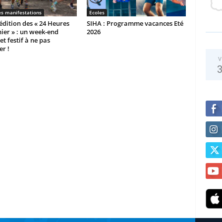
es manifestations
Ecoles
dition des « 24 Heures
SIHA : Programme vacances Eté
ier » : un week-end
2026
et festif à ne pas
r !
V