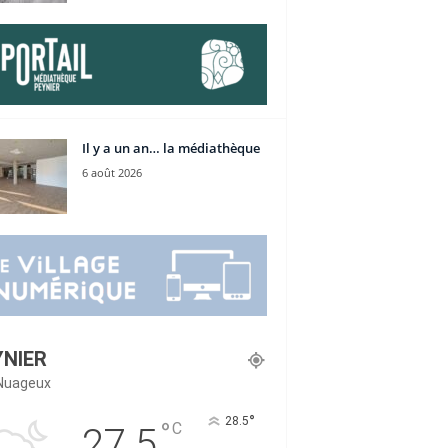
Il y a un an… la médiathèque
6 août 2026
YNIER
Nuageux
°
28.5
°
C
27.5