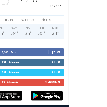
°
27.5
31%
1.8m/s
17%
EN
SAM
DIM
LUN
MAR
35
°
34
°
35
°
35
°
33
°
2,300
Fans
J'AIME
837
Suiveurs
SUIVRE
291
Suiveurs
SUIVRE
83
Abonnés
S'ABONNER