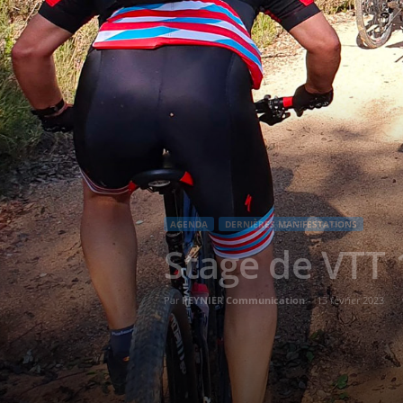
AGENDA
DERNIÈRES MANIFESTATIONS
Stage de VTT 
Par
PEYNIER Communication
-
13 février 2023