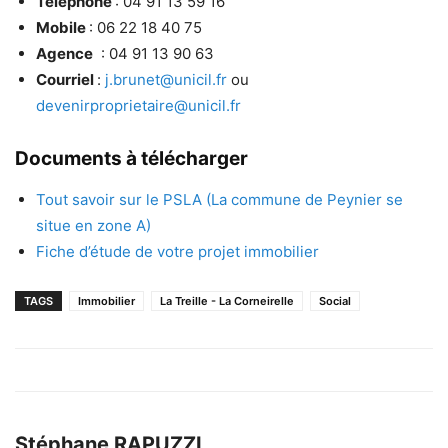
Téléphone
: 04 91 13 59 16
Mobile
: 06 22 18 40 75
Agence
: 04 91 13 90 63
Courriel
:
j.brunet@unicil.fr
ou
devenirproprietaire@unicil.fr
Documents à télécharger
Tout savoir sur le PSLA (
L
a
c
o
m
m
u
n
e
d
e
Peynier se
situe en zone A)
Fiche d’étude de votre projet immobilier
TAGS
Immobilier
La Treille - La Corneirelle
Social
Stéphane RAPUZZI