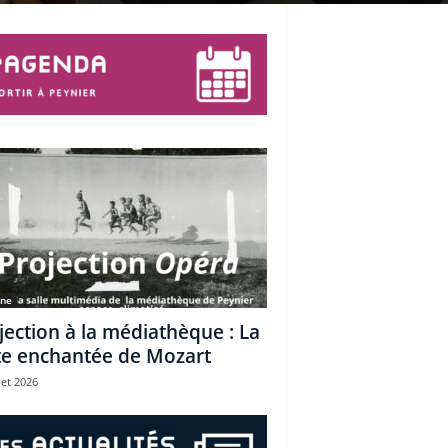
une
jection à la médiathèque : La
te enchantée de Mozart
let 2026