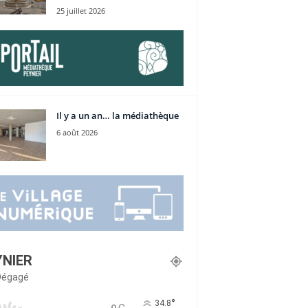
25 juillet 2026
Il y a un an… la médiathèque
6 août 2026
YNIER
 Dégagé
°
34.8