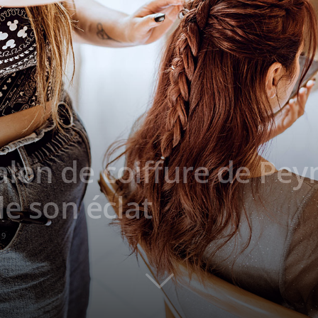
on de coiffure de Peyni
le son éclat
19