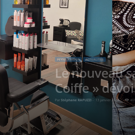
PEYNIER INFOS
ACTUALITÉS
Le nouveau sal
Coiffe » dévoi
Par
Stéphane RAPUZZI
-
13 janvier 2024
40