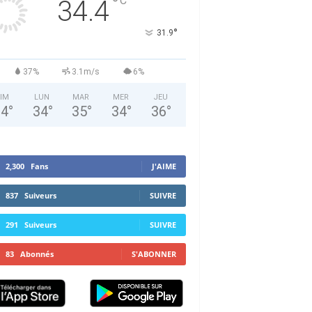
°
C
34.4
°
31.9
37%
3.1m/s
6%
IM
LUN
MAR
MER
JEU
34
°
34
°
35
°
34
°
36
°
2,300
Fans
J'AIME
837
Suiveurs
SUIVRE
291
Suiveurs
SUIVRE
83
Abonnés
S'ABONNER