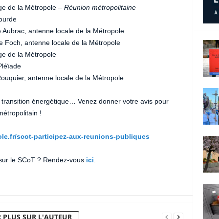
ège de la Métropole –
Réunion métropolitaine
Bourde
 Aubrac, antenne locale de la Métropole
e Foch, antenne locale de la Métropole
ge de la Métropole
Pléïade
Rouquier, antenne locale de la Métropole
transition énergétique… Venez donner votre avis pour
étropolitain !
le.fr/scot-participez-aux-reunions-publiques
 sur le SCoT ? Rendez-vous
ici
.
 PLUS SUR L'AUTEUR