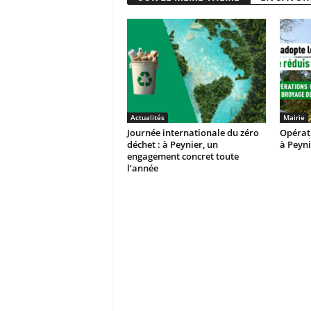
Actualités
Mairie
Journée internationale du zéro
Opérat
déchet : à Peynier, un
à Peyni
engagement concret toute
l’année