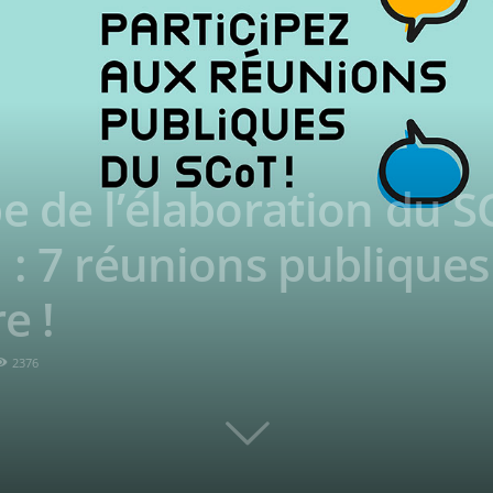
e de l’élaboration du 
 : 7 réunions publiques
e !
2376