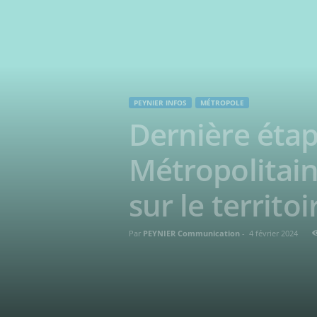
PEYNIER INFOS
MÉTROPOLE
Dernière étap
Métropolitain
sur le territoir
Par
PEYNIER Communication
-
4 février 2024