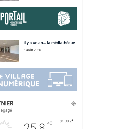
Il y a un an… la médiathèque
6 août 2026
YNIER
 Dégagé
°
30.2
°
C
25.8