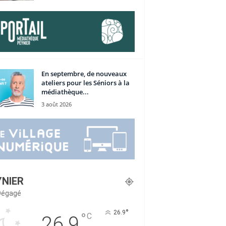
En septembre, de nouveaux
ateliers pour les Séniors à la
médiathèque...
3 août 2026
YNIER
 Dégagé
°
26.9
°
C
26.9