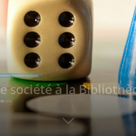
NIÈRES MANIFESTATIONS
e société à la Biblioth
814