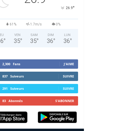
°
26.9
61%
1.7m/s
0%
EU
VEN
SAM
DIM
LUN
36
°
35
°
35
°
36
°
36
°
2,300
Fans
J'AIME
837
Suiveurs
SUIVRE
291
Suiveurs
SUIVRE
83
Abonnés
S'ABONNER