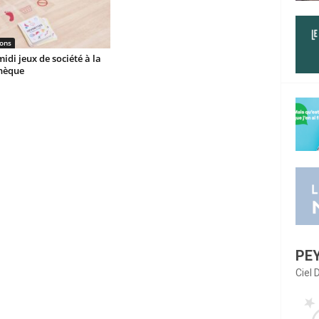
ons
idi jeux de société à la
thèque
PE
Ciel