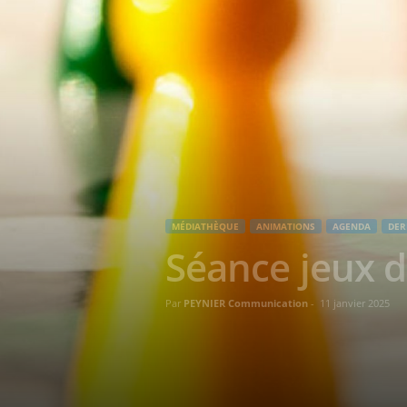
MÉDIATHÈQUE
ANIMATIONS
AGENDA
DER
Séance jeux d
Par
PEYNIER Communication
-
11 janvier 2025