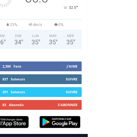
°
32.5
23%
4m/s
0%
AM
DIM
LUN
MAR
MER
36
°
34
°
35
°
35
°
35
°
2,300
Fans
J'AIME
837
Suiveurs
SUIVRE
291
Suiveurs
SUIVRE
83
Abonnés
S'ABONNER