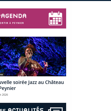
une
velle soirée Jazz au Château
Peynier
et 2026