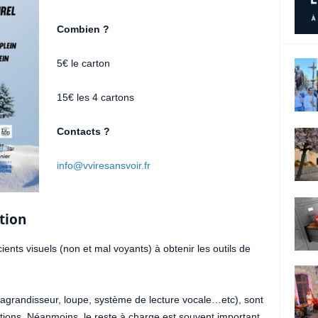
Combien ?
5€ le carton
15€ les 4 cartons
Contacts ?
info@vviresansvoir.fr
tion
cients visuels (non et mal voyants) à obtenir les outils de
agrandisseur, loupe, système de lecture vocale…etc), sont
tutions. Néanmoins, le reste à charge est souvent important.