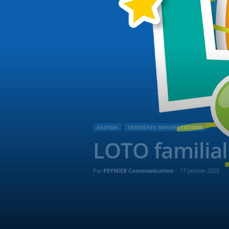
AGENDA
DERNIÈRES MANIFESTATIONS
LOTO familial 
Par
PEYNIER Communication
-
17 janvier 2025