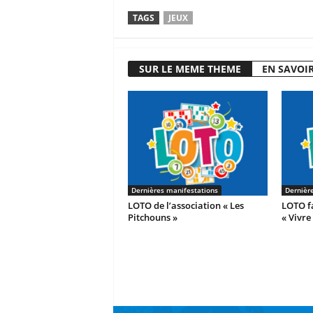
TAGS
JEUX
SUR LE MEME THEME
EN SAVOIR
Dernières manifestations
Dernièr
LOTO de l’association « Les
LOTO fa
Pitchouns »
« Vivre