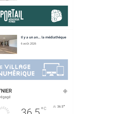
Il y a un an… la médiathèque
6 août 2026
YNIER
 Dégagé
°
36.5
°
C
36.5