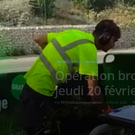
PEYNIER INFOS
MAIRIE
Opération bro
jeudi 20 févri
Par
PEYNIER Communication
-
6 février 2025