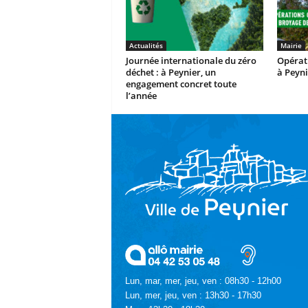
Actualités
Mairie
Journée internationale du zéro
Opérat
déchet : à Peynier, un
à Peyni
engagement concret toute
l’année
Lun, mar, mer, jeu, ven : 08h30 - 12h00
Lun, mer, jeu, ven : 13h30 - 17h30