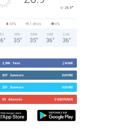
°
26.9
50%
1.4m/s
0%
EU
VEN
SAM
DIM
LUN
36
°
35
°
35
°
36
°
36
°
2,300
Fans
J'AIME
837
Suiveurs
SUIVRE
291
Suiveurs
SUIVRE
83
Abonnés
S'ABONNER