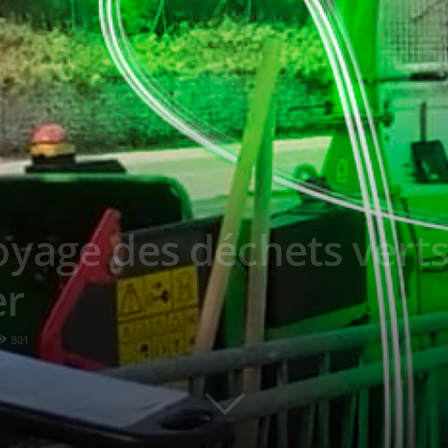
yage des déchets verts 
er
801