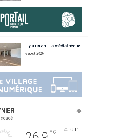
Il y a un an… la médiathèque
6 août 2026
YNIER
 Dégagé
°
29.1
°
C
26.9