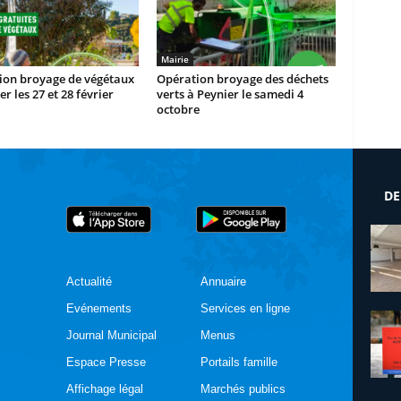
Mairie
ion broyage de végétaux
Opération broyage des déchets
er les 27 et 28 février
verts à Peynier le samedi 4
octobre
DE
Actualité
Annuaire
Evénements
Services en ligne
Journal Municipal
Menus
Espace Presse
Portails famille
Affichage légal
Marchés publics